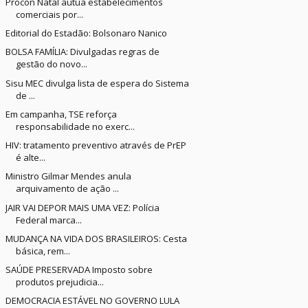
Procon Natal autua estabelecimentos
comerciais por...
Editorial do Estadão: Bolsonaro Nanico
BOLSA FAMÍLIA: Divulgadas regras de
gestão do novo...
Sisu MEC divulga lista de espera do Sistema
de ...
Em campanha, TSE reforça
responsabilidade no exerc...
HIV: tratamento preventivo através de PrEP
é alte...
Ministro Gilmar Mendes anula
arquivamento de ação ...
JAIR VAI DEPOR MAIS UMA VEZ: Polícia
Federal marca...
MUDANÇA NA VIDA DOS BRASILEIROS: Cesta
básica, rem...
SAÚDE PRESERVADA Imposto sobre
produtos prejudicia...
DEMOCRACIA ESTÁVEL NO GOVERNO LULA