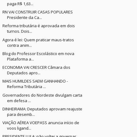
paga R$ 1,63...
RN VAI CONSTRUIR CASAS POPULARES
Presidente da Ca...
Reforma tributária é aprovada em dois
turnos. Dois...
Agora é lei: Quem praticar maus-tratos
contra anim...
Blog do Professor Escolástico em nova
Plataforma a...
ECONOMIA VAI CRESCER Câmara dos
Deputados apro...
MAIS HUMILDES SAEM GANHANDO -
Reforma Tributária ...
Governadores do Nordeste divulgam carta
em defesa ...
DINHEIRAMA: Deputados aprovam reajuste
para desemb...
VIAÇÃO AÉREA VOEPASS anuncia início de
voos ligand...
PRESIDENTE LULA: não voltei a governar