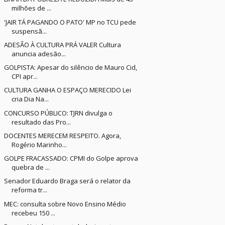
milhões de ...
'JAIR TÁ PAGANDO O PATO' MP no TCU pede
suspensã...
ADESÃO À CULTURA PRÁ VALER Cultura
anuncia adesão...
GOLPISTA: Apesar do silêncio de Mauro Cid,
CPI apr...
CULTURA GANHA O ESPAÇO MERECIDO Lei
cria Dia Na...
CONCURSO PÚBLICO: TJRN divulga o
resultado das Pro...
DOCENTES MERECEM RESPEITO. Agora,
Rogério Marinho...
GOLPE FRACASSADO: CPMI do Golpe aprova
quebra de ...
Senador Eduardo Braga será o relator da
reforma tr...
MEC: consulta sobre Novo Ensino Médio
recebeu 150 ...