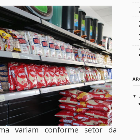
AR
▼
ema variam conforme setor da