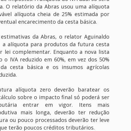
ia. O relatório da Abras usou uma alíquota
vável alíquota cheia de 25% estimada por
ventual encarecimento da cesta básica.
estimativas da Abras, o relator Aguinaldo
u a alíquota para produtos da futura cesta
or lei complementar. Enquanto a nova lista
rão o IVA reduzido em 60%, em vez dos 50%
 da cesta básica e os insumos agrícolas
duzida.
ura alíquota zero deverão baratear os
álculo sobre o impacto final só poderá ser
butária entrar em vigor. Itens mais
rodutiva mais longa, deverão ter redução
tura ou pouco processados deverão ter leve
ue terão poucos créditos tributários.