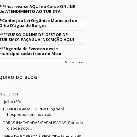
##Inscreva-se AQUI no Curso ONLINE
de ATENDIMENTO AO TURISTA
#Conheça a Lei Orgânica Municipal de
Olho D'água do Borges
****CURSO ONLINE DE 'GESTOR DE
TURISMO': FAÇA SUA INSCRIÇÃO AQUI
***Agenda de Eventos deste
município cadastrada no Mtur
Mostrar todos
QUIVO DO BLOG
2023
(1121)
julho
(80)
▼
TECNOLOGIA MODERNA Blog será
hospedado em nova pla...
OBRAS INACABADAS/PARALISADAS: Portaria
dispõe sobr...
LINHA DA POBREZA É REDUZIDA Mais de 43