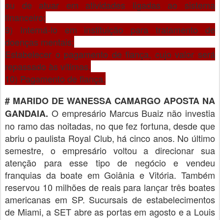
ou de atuar em atividades ligadas ao sistema
financeiro;
9) Interná-lo em instituição para tratamento de
doenças mentais;
Estabelecer o pagamento de fiança, cujo valor será
repassado às vítimas.
10) Pagamento de fiança.
# MARIDO DE WANESSA CAMARGO APOSTA NA
O empresário Marcus Buaiz não investia
GANDAIA.
no ramo das noitadas, no que fez fortuna, desde que
abriu o paulista Royal Club, há cinco anos. No último
semestre, o empresário voltou a direcionar sua
atenção para esse tipo de negócio e vendeu
franquias da boate em Goiânia e Vitória. Também
reservou 10 milhões de reais para lançar três boates
americanas em SP. Sucursais de estabelecimentos
de Miami, a SET abre as portas em agosto e a Louis