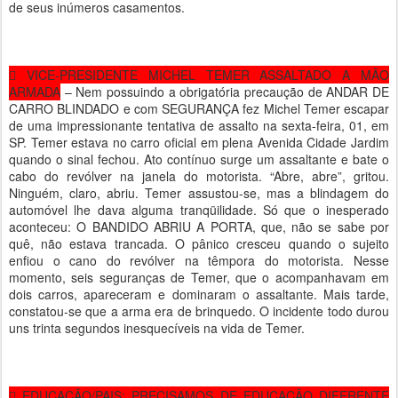
de seus inúmeros casamentos.
 VICE-PRESIDENTE MICHEL TEMER ASSALTADO A MÃO
ARMADA
– Nem possuindo a obrigatória precaução de ANDAR DE
CARRO BLINDADO e com SEGURANÇA fez Michel Temer escapar
de uma impressionante tentativa de assalto na sexta-feira, 01, em
SP. Temer estava no carro oficial em plena Avenida Cidade Jardim
quando o sinal fechou. Ato contínuo surge um assaltante e bate o
cabo do revólver na janela do motorista. “Abre, abre”, gritou.
Ninguém, claro, abriu. Temer assustou-se, mas a blindagem do
automóvel lhe dava alguma tranqüilidade. Só que o inesperado
aconteceu: O BANDIDO ABRIU A PORTA, que, não se sabe por
quê, não estava trancada. O pânico cresceu quando o sujeito
enfiou o cano do revólver na têmpora do motorista. Nesse
momento, seis seguranças de Temer, que o acompanhavam em
dois carros, apareceram e dominaram o assaltante. Mais tarde,
constatou-se que a arma era de brinquedo. O incidente todo durou
uns trinta segundos inesquecíveis na vida de Temer.
 EDUCAÇÃO/PAIS: PRECISAMOS DE EDUCAÇÃO DIFERENTE