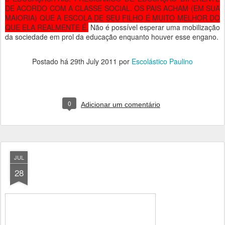
DE ACORDO COM A CLASSE SOCIAL. OS PAIS ACHAM (EM SUA
MAIORIA) QUE A ESCOLA DE SEU FILHO É MUITO MELHOR DO
QUE ELA REALMENTE É.
Não é possível esperar uma mobilização
da sociedade em prol da educação enquanto houver esse engano.
Postado há
29th July 2011
por
Escolástico Paulino
0
Adicionar um comentário
JUL
28