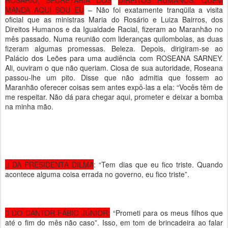
ROSÁRIO, SECRETÁRIA DOS
DIREITOS HUMANOS: QUEM
MANDA AQUI SOU EU
– Não foi exatamente tranqüila a visita
oficial que as ministras Maria do Rosário e Luiza Bairros, dos
Direitos Humanos e da Igualdade Racial, fizeram ao Maranhão no
mês passado. Numa reunião com lideranças quilombolas, as duas
fizeram algumas promessas. Beleza. Depois, dirigiram-se ao
Palácio dos Leões para uma audiência com ROSEANA SARNEY.
Ali, ouviram o que não queriam. Ciosa de sua autoridade, Roseana
passou-lhe um pito. Disse que não admitia que fossem ao
Maranhão oferecer coisas sem antes expô-las a ela: “Vocês têm de
me respeitar. Não dá para chegar aqui, prometer e deixar a bomba
na minha mão.
 DA PRESIDENTA DILMA
: “Tem dias que eu fico triste. Quando
acontece alguma coisa errada no governo, eu fico triste”.
 DO CANTOR FÁBIO JÚNIOR:
“Prometi para os meus filhos que
até o fim do mês não caso”. Isso, em tom de brincadeira ao falar