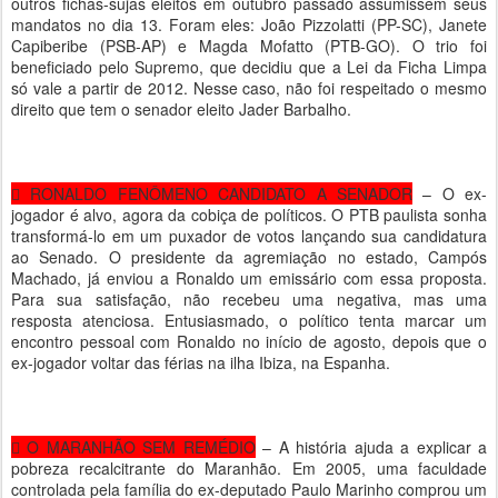
outros fichas-sujas eleitos em outubro passado assumissem seus
mandatos no dia 13. Foram eles: João Pizzolatti (PP-SC), Janete
Capiberibe (PSB-AP) e Magda Mofatto (PTB-GO). O trio foi
beneficiado pelo Supremo, que decidiu que a Lei da Ficha Limpa
só vale a partir de 2012. Nesse caso, não foi respeitado o mesmo
direito que tem o senador eleito Jader Barbalho.
 RONALDO FENÔMENO CANDIDATO A SENADOR
– O ex-
jogador é alvo, agora da cobiça de políticos. O PTB paulista sonha
transformá-lo em um puxador de votos lançando sua candidatura
ao Senado. O presidente da agremiação no estado, Campós
Machado, já enviou a Ronaldo um emissário com essa proposta.
Para sua satisfação, não recebeu uma negativa, mas uma
resposta atenciosa. Entusiasmado, o político tenta marcar um
encontro pessoal com Ronaldo no início de agosto, depois que o
ex-jogador voltar das férias na ilha Ibiza, na Espanha.
 O MARANHÃO SEM REMÉDIO
– A história ajuda a explicar a
pobreza recalcitrante do Maranhão. Em 2005, uma faculdade
controlada pela família do ex-deputado Paulo Marinho comprou um