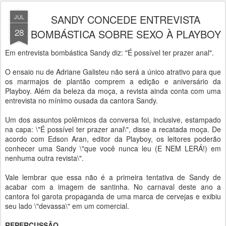
SANDY CONCEDE ENTREVISTA
JUL
28
BOMBÁSTICA SOBRE SEXO À PLAYBOY
Em entrevista bombástica Sandy diz: "É possível ter prazer anal".
O ensaio nu de Adriane Galisteu não será a único atrativo para que
os marmajos de plantão comprem a edição e aniversário da
Playboy. Além da beleza da moça, a revista ainda conta com uma
entrevista no mínimo ousada da cantora Sandy.
Um dos assuntos polêmicos da conversa foi, inclusive, estampado
na capa: \"É possível ter prazer anal\", disse a recatada moça. De
acordo com Edson Aran, editor da Playboy, os leitores poderão
conhecer uma Sandy \"que você nunca leu (E NEM LERÁ!) em
nenhuma outra revista\".
Vale lembrar que essa não é a primeira tentativa de Sandy de
acabar com a imagem de santinha. No carnaval deste ano a
cantora foi garota propaganda de uma marca de cervejas e exibiu
seu lado \"devassa\" em um comercial.
REPERCUSSÂO