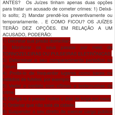
ANTES? Os Juízes tinham apenas duas opções
para tratar um acusado de cometer crimes: 1) Deixá-
lo solto; 2) Mandar prendê-los preventivamente ou
temporariamente. . E COMO FICOU? OS JUÍZES
TERÃO DEZ OPÇÕES. EM RELAÇÃO A UM
ACUSADO, PODERÃO:
1) Decretar sua prisão domiciliar;
2) Monitorar os seus passos por meio de
TORNOZELEIRAS OU PULSEIRAS ELETRÔNICAS;
3) Determinar o seu comparecimento periódico ao
Fórum;
4) Proibi-lo de frequentar lugares como bares ou
estádios de futebol, por exemplo;
5) Vedar o contato com vítimas e testemunhas do
crime;
6) Obrigá-lo a passar noites e dias de folga em casa;
7) Ordenar que não saia da cidade;
8) Suspender o seu direito de exercer cargo público