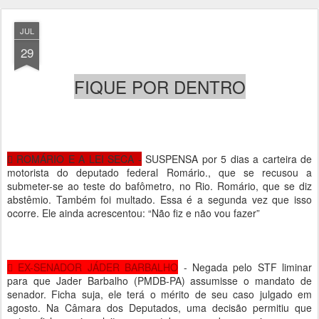
JUL
29
FIQUE POR DENTRO
 ROMÁRIO E A LEI SECA -
SUSPENSA por 5 dias a carteira de
motorista do deputado federal Romário., que se recusou a
submeter-se ao teste do bafômetro, no Rio. Romário, que se diz
abstêmio. Também foi multado. Essa é a segunda vez que isso
ocorre. Ele ainda acrescentou: “Não fiz e não vou fazer”
 EX-SENADOR JÁDER BARBALHO
- Negada pelo STF liminar
para que Jader Barbalho (PMDB-PA) assumisse o mandato de
senador. Ficha suja, ele terá o mérito de seu caso julgado em
agosto. Na Câmara dos Deputados, uma decisão permitiu que