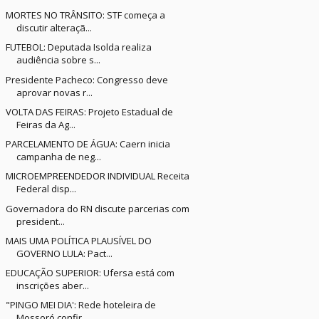
MORTES NO TRÂNSITO: STF começa a
discutir alteraçã...
FUTEBOL: Deputada Isolda realiza
audiência sobre s...
Presidente Pacheco: Congresso deve
aprovar novas r...
VOLTA DAS FEIRAS: Projeto Estadual de
Feiras da Ag...
PARCELAMENTO DE ÁGUA: Caern inicia
campanha de neg...
MICROEMPREENDEDOR INDIVIDUAL Receita
Federal disp...
Governadora do RN discute parcerias com
president...
MAIS UMA POLÍTICA PLAUSÍVEL DO
GOVERNO LULA: Pact...
EDUCAÇÃO SUPERIOR: Ufersa está com
inscrições aber...
"PINGO MEI DIA': Rede hoteleira de
Mossoró confir...