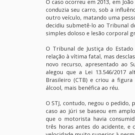
O caso ocorreu em 2013, em João P
conduzia seu carro, sob a influên
outro veículo, matando uma pessoa
decidiu submetê-lo ao Tribunal do
simples doloso e lesão corporal g
O Tribunal de Justiça do Estado
relação à vítima fatal, mas descla
novo recurso, apresentado ao Sup
alegou que a Lei 13.546/2017 al
Brasileiro (CTB) e criou a figur
álcool, mais benéfica ao réu.
O STJ, contudo, negou o pedido, 
caso ao júri se baseou em amplo
que o motorista havia consumid
três horas antes do acidente, e o
velocidade muito superior à permi