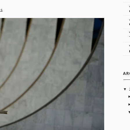
os
AR
▼