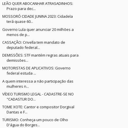
LEÃO QUER ABOCANHAR ATRASADINHOS:
Prazo para dec...
MOSSORÓ CIDADE JUNINA 2023: Cidadela
terá quase 60...
Governo Lula quer anunciar 20 milhões a
menos de p...
CASSAÇÃO: Crivella tem mandato de
deputado federal...
DEMISSÕES: STF mantém regras atuais para
demissões...
MOTORISTAS DE APLICATIVOS: Governo
federal estuda ...
A quem interessa a não participação das
mulheres n...
VÍDEO TURISMO LEGAL - CADASTRE-SE NO
"CADASTUR DO...
TOME XOTE: Cantor e compositor Dorgival
Dantas e F...
TURISMO: Conheça um pouco de Olho
D'água do Borges...