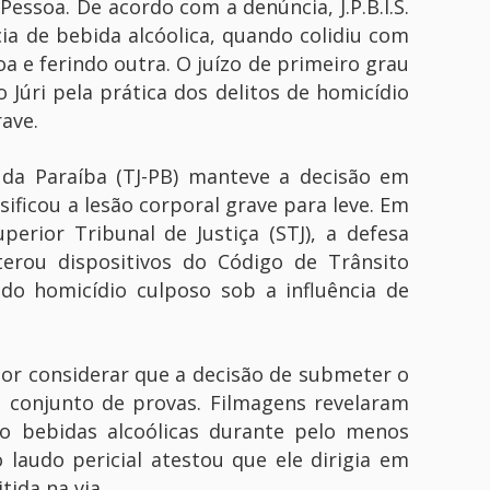
essoa. De acordo com a denúncia, J.P.B.I.S.
cia de bebida alcóolica, quando colidiu com
 e ferindo outra. O juízo de primeiro grau
 Júri pela prática dos delitos de homicídio
rave.
 da Paraíba (TJ-PB) manteve a decisão em
ssificou a lesão corporal grave para leve. Em
erior Tribunal de Justiça (STJ), a defesa
terou dispositivos do Código de Trânsito
a do homicídio culposo sob a influência de
por considerar que a decisão de submeter o
 conjunto de provas. Filmagens revelaram
o bebidas alcoólicas durante pelo menos
 laudo pericial atestou que ele dirigia em
tida na via.