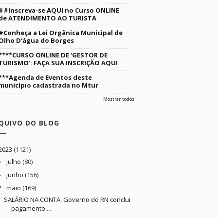
##Inscreva-se AQUI no Curso ONLINE
de ATENDIMENTO AO TURISTA
#Conheça a Lei Orgânica Municipal de
Olho D'água do Borges
****CURSO ONLINE DE 'GESTOR DE
TURISMO': FAÇA SUA INSCRIÇÃO AQUI
***Agenda de Eventos deste
município cadastrada no Mtur
Mostrar todos
QUIVO DO BLOG
2023
(1121)
julho
(80)
►
junho
(156)
►
maio
(169)
▼
SALÁRIO NA CONTA: Governo do RN conclui
pagamento ...