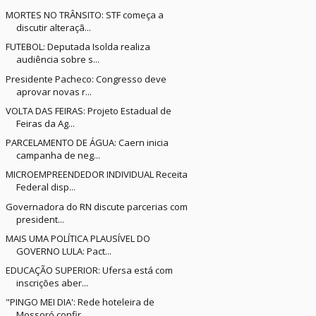
MORTES NO TRÂNSITO: STF começa a
discutir alteraçã...
FUTEBOL: Deputada Isolda realiza
audiência sobre s...
Presidente Pacheco: Congresso deve
aprovar novas r...
VOLTA DAS FEIRAS: Projeto Estadual de
Feiras da Ag...
PARCELAMENTO DE ÁGUA: Caern inicia
campanha de neg...
MICROEMPREENDEDOR INDIVIDUAL Receita
Federal disp...
Governadora do RN discute parcerias com
president...
MAIS UMA POLÍTICA PLAUSÍVEL DO
GOVERNO LULA: Pact...
EDUCAÇÃO SUPERIOR: Ufersa está com
inscrições aber...
"PINGO MEI DIA': Rede hoteleira de
Mossoró confir...