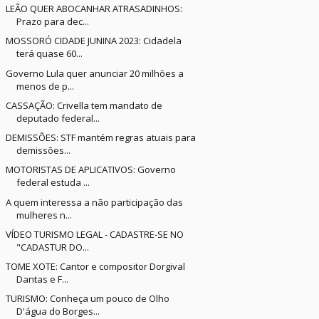
LEÃO QUER ABOCANHAR ATRASADINHOS:
Prazo para dec...
MOSSORÓ CIDADE JUNINA 2023: Cidadela
terá quase 60...
Governo Lula quer anunciar 20 milhões a
menos de p...
CASSAÇÃO: Crivella tem mandato de
deputado federal...
DEMISSÕES: STF mantém regras atuais para
demissões...
MOTORISTAS DE APLICATIVOS: Governo
federal estuda ...
A quem interessa a não participação das
mulheres n...
VÍDEO TURISMO LEGAL - CADASTRE-SE NO
"CADASTUR DO...
TOME XOTE: Cantor e compositor Dorgival
Dantas e F...
TURISMO: Conheça um pouco de Olho
D'água do Borges...