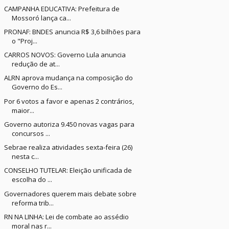
CAMPANHA EDUCATIVA: Prefeitura de
Mossoró lança ca...
PRONAF: BNDES anuncia R$ 3,6 bilhões para
o "Proj...
CARROS NOVOS: Governo Lula anuncia
redução de at...
ALRN aprova mudança na composição do
Governo do Es...
Por 6 votos a favor e apenas 2 contrários,
maior...
Governo autoriza 9.450 novas vagas para
concursos ...
Sebrae realiza atividades sexta-feira (26)
nesta c...
CONSELHO TUTELAR: Eleição unificada de
escolha do ...
Governadores querem mais debate sobre
reforma trib...
RN NA LINHA: Lei de combate ao assédio
moral nas r...