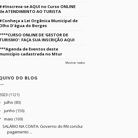
##Inscreva-se AQUI no Curso ONLINE
de ATENDIMENTO AO TURISTA
#Conheça a Lei Orgânica Municipal de
Olho D'água do Borges
****CURSO ONLINE DE 'GESTOR DE
TURISMO': FAÇA SUA INSCRIÇÃO AQUI
***Agenda de Eventos deste
município cadastrada no Mtur
Mostrar todos
QUIVO DO BLOG
2023
(1121)
julho
(80)
►
junho
(156)
►
maio
(169)
▼
SALÁRIO NA CONTA: Governo do RN conclui
pagamento ...