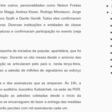
tre outros, personalidades como Nelson Freitas
►
en Maggi, Andrea Kisser, Rodrigo Minotauro, Jorge
▼
no Szafir e Danilo Gentili. Todos eles confirmaram
as. Diversas instituições e entidades de classe
turas e confirmaram participação no evento (veja
anha de iniciativa da popular, apartidária, que foi
tempo. Durante os oito meses desde o anúncio das
ção se articularam pelo país e, nesta terça-feira,
so a adesão de milhões de signatários ao esforço
s e das assinaturas que as amparam. Às 14h, a
 auditório Juscelino Kubistchek, na sede da PGR.
ação as adesões coletadas desde o início da
os se encarreguem de fazer a entrega das medidas
erão pacotes com mil assinaturas cada um.