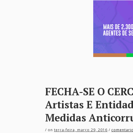
FECHA-SE O CER
Artistas E Entida
Medidas Anticorr
/
on
terça-feira, março 29, 2016
/
comentari