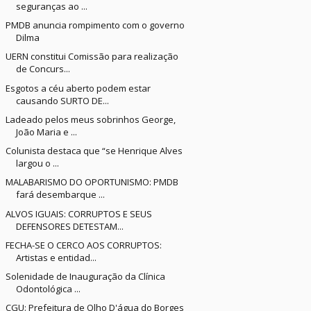
seguranças ao ...
PMDB anuncia rompimento com o governo
Dilma
UERN constitui Comissão para realização
de Concurs...
Esgotos a céu aberto podem estar
causando SURTO DE...
Ladeado pelos meus sobrinhos George,
João Maria e ...
Colunista destaca que “se Henrique Alves
largou o ...
MALABARISMO DO OPORTUNISMO: PMDB
fará desembarque ...
ALVOS IGUAIS: CORRUPTOS E SEUS
DEFENSORES DETESTAM...
FECHA-SE O CERCO AOS CORRUPTOS:
Artistas e entidad...
Solenidade de Inauguração da Clínica
Odontológica ...
CGU: Prefeitura de Olho D'água do Borges