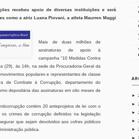
ões recebeu apoio de diversas instituições e será
 como a atriz Luana Piovani, a atleta Maurren Maggi
panato/Agência Brasil
Mais de duas milhões de
Congresso, a 1km
assinaturas de apoio à
campanha “10 Medidas Contra
ra (29), às 14h, na sede da Procuradoria-Geral da
s, movimentos populares e representantes de classe
AR
ara de Combate à Corrupção, departamento do
como depositária das assinaturas em oito meses de
►
►
nticorrupção contém 20 anteprojetos de lei com o
►
r os crimes de corrupção definidos na legislação
►
segurar que sejam devolvidos aos cofres públicos
ministração pública.
►
►