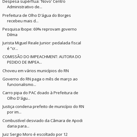
Despesa supérflua: 'Novo' Centro
Administrativo de...
Prefeitura de Olho D'água do Borges
recebeu mais d...
Pesquisa Ibope: 69% reprovam governo
Dilma
Jurista Miguel Reale Junior: pedalada fiscal
é “cr...
COMISSÃO DO IMPEACHMENT: AUTORA DO
PEDIDO DE IMPEA...
Choveu em vários municípios do RN
Governo do RN paga o mês de março ao
funcionalismo...
Carro pipa do PAC doado à Prefeitura de
Olho D'águ...
Justiça condena prefeito de município do RN
por im...
Combustível desviado da Câmara de Apodi
daria para...
Juiz Sergio Moro é escoltado por 12