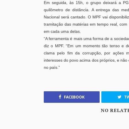
Em seguida, às 15h, o grupo deixará a P
quilômetro de distância. A entrega das me
Nacional será cantado. O MPF vai disponibi
tramitação das matérias em tempo real, com 
em cada uma delas.
“A ferramenta é mais uma forma de a sociedade
diz o MPF. “Em um momento tão tenso e deli
clama pelo fim da corrupção, por ações ma
interesses do povo acima dos próprios, e não
no país.”
FACEBOOK
TW
NO RELAT