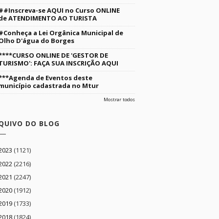
##Inscreva-se AQUI no Curso ONLINE
de ATENDIMENTO AO TURISTA
#Conheça a Lei Orgânica Municipal de
Olho D'água do Borges
****CURSO ONLINE DE 'GESTOR DE
TURISMO': FAÇA SUA INSCRIÇÃO AQUI
***Agenda de Eventos deste
município cadastrada no Mtur
Mostrar todos
QUIVO DO BLOG
2023
(1121)
2022
(2216)
2021
(2247)
2020
(1912)
2019
(1733)
2018
(1824)