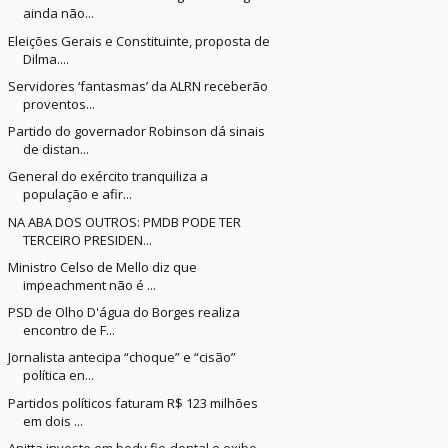
ainda não...
Eleições Gerais e Constituinte, proposta de
Dilma....
Servidores ‘fantasmas’ da ALRN receberão
proventos...
Partido do governador Robinson dá sinais
de distan...
General do exército tranquiliza a
população e afir...
NA ABA DOS OUTROS: PMDB PODE TER
TERCEIRO PRESIDEN...
Ministro Celso de Mello diz que
impeachment não é ...
PSD de Olho D'água do Borges realiza
encontro de F...
Jornalista antecipa “choque” e “cisão”
política en...
Partidos políticos faturam R$ 123 milhões
em dois ...
Anitta investe em body fio-dental e exibe