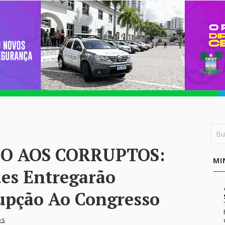
CO AOS CORRUPTOS:
MI
des Entregarão
upção Ao Congresso
os