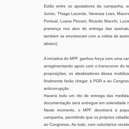
Estão entre os apoiadores da campanha, en
Junior, Thiago Lacerda, Vanessa Loes, Maurr
Pontual, Luana Piovani, Ricardo Macchi, Lucia
presença nos atos de entrega das assinatur
também se envolveram com a coleta de assina
abaixo).
A iniciativa do MPF ganhou força com uma camp
arregimentando apoio com o transcorrer do 
proposições, os idealizadores dessa mobiliza
finalmente farão chegar à PGR e ao Congres
anticorrupção.
Haverá todo um rito de entrega das medida
documentação será entregue em solenidade no
Neste momento, o MPF devolverá à popul
campanha, permitindo que os próprios cidadã
ao Congresso. Ao todo, cem voluntários receb