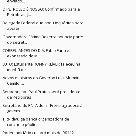
enviado...
O PETRÓLEO É NOSSO: Confirmado para a
Petrobras, J...
Delegado Federal que abriu inquéritos para
apurar...
Governadora Fátima Bezerra anuncia parte
do secret...
CORREU ANTES DO DIA: Fábio Faria é
exonerado do Mi...
LUTO: Estudante RONNY KLÍVER faleceu na
manhã de ...
Novos ministros do Governo Lula: Alckmin,
Camilo, ...
Senador Jean Paul Prates será presidente
da Petrobrás
Secretário do RN, Aldemir Freire agradece à
govern...
TJRN divulga banca organizadora de
concurso públic...
Poder Judiciário custará mais de R$112