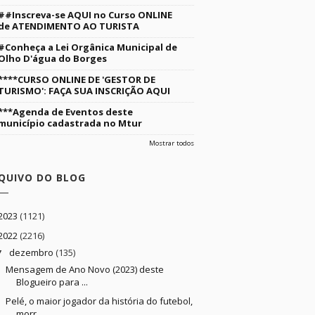
##Inscreva-se AQUI no Curso ONLINE
de ATENDIMENTO AO TURISTA
#Conheça a Lei Orgânica Municipal de
Olho D'água do Borges
****CURSO ONLINE DE 'GESTOR DE
TURISMO': FAÇA SUA INSCRIÇÃO AQUI
***Agenda de Eventos deste
município cadastrada no Mtur
Mostrar todos
QUIVO DO BLOG
2023
(1121)
2022
(2216)
dezembro
(135)
▼
Mensagem de Ano Novo (2023) deste
Blogueiro para ...
Pelé, o maior jogador da história do futebol,
morr...