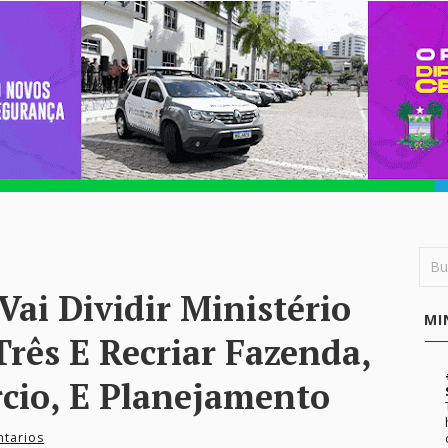
ai Dividir Ministério
MI
rês E Recriar Fazenda,
cio, E Planejamento
tarios