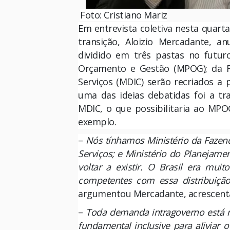
Foto: Cristiano Mariz
Em entrevista coletiva nesta quart
transição, Aloizio Mercadante, a
dividido em três pastas no futur
Orçamento e Gestão (MPOG); da Fa
Serviços (MDIC) serão recriados a 
uma das ideias debatidas foi a tr
MDIC, o que possibilitaria ao MPO
exemplo.
–
Nós tínhamos Ministério da Fazenda
Serviços; e Ministério do Planejame
voltar a existir. O Brasil era muit
competentes com essa distribuiçã
argumentou Mercadante, acrescent
–
Toda demanda intragoverno está n
fundamental inclusive para aliviar o