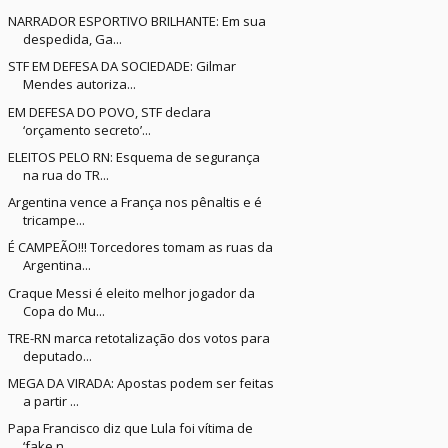
NARRADOR ESPORTIVO BRILHANTE: Em sua
despedida, Ga...
STF EM DEFESA DA SOCIEDADE: Gilmar
Mendes autoriza...
EM DEFESA DO POVO, STF declara
‘orçamento secreto’...
ELEITOS PELO RN: Esquema de segurança
na rua do TR...
Argentina vence a França nos pênaltis e é
tricampe...
É CAMPEÃO!!! Torcedores tomam as ruas da
Argentina...
Craque Messi é eleito melhor jogador da
Copa do Mu...
TRE-RN marca retotalização dos votos para
deputado...
MEGA DA VIRADA: Apostas podem ser feitas
a partir ...
Papa Francisco diz que Lula foi vítima de
‘fake n...