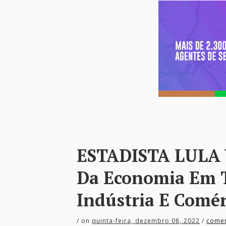
ESTADISTA LULA V
Da Economia Em T
Indústria E Comér
/
on
quinta-feira, dezembro 08, 2022
/
comen