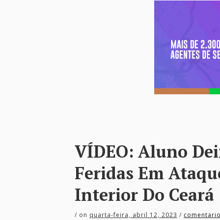
VÍDEO: Aluno Dei
Feridas Em Ataqu
Interior Do Ceará
/
on
quarta-feira, abril 12, 2023
/
comentari