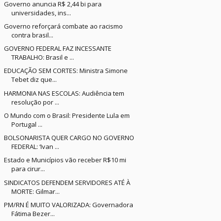
Governo anuncia R$ 2,44 bi para
universidades, ins...
Governo reforçará combate ao racismo
contra brasil...
GOVERNO FEDERAL FAZ INCESSANTE
TRABALHO: Brasil e ...
EDUCAÇÃO SEM CORTES: Ministra Simone
Tebet diz que...
HARMONIA NAS ESCOLAS: Audiência tem
resolução por ...
O Mundo com o Brasil: Presidente Lula em
Portugal ...
BOLSONARISTA QUER CARGO NO GOVERNO
FEDERAL: ‘Ivan ...
Estado e Municípios vão receber R$10 mi
para cirur...
SINDICATOS DEFENDEM SERVIDORES ATÉ À
MORTE: Gilmar...
PM/RN É MUITO VALORIZADA: Governadora
Fátima Bezer...