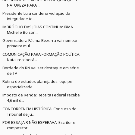
NATUREZA PARA ...
Presidente Lula condena violação da
integridade te...
IMBRÓGLIO DAS JOIAS CONTINUA: IRMÃ
Michelle Bolson...
Governadora Fátima Bezerra vai nomear
primeira mul...
COMUNICAÇÃO PARA FORMAÇÃO POLÍTICA:
Natal receberá...
Bordado do RN vai ser destaque em série
de TV
Rotina de estudos planejados: equipe
especializada...
Imposto de Renda: Receita Federal recebe
4,6 mil d...
CONCORRÊNCIA HISTÓRICA: Concurso do
Tribunal de Ju...
POR ESSA JAIR NÃO ESPERAVA: Escritor e
compositor ...