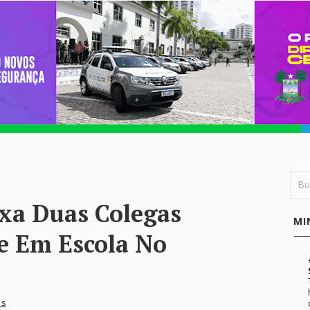
xa Duas Colegas
MI
e Em Escola No
os