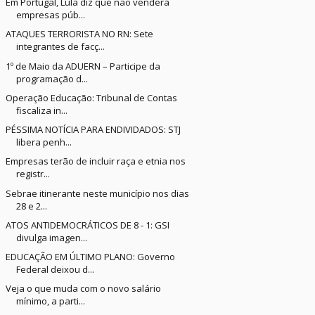
Em Portugal, Lula diz que não venderá
empresas púb...
ATAQUES TERRORISTA NO RN: Sete
integrantes de facç...
1º de Maio da ADUERN – Participe da
programação d...
Operação Educação: Tribunal de Contas
fiscaliza in...
PÉSSIMA NOTÍCIA PARA ENDIVIDADOS: STJ
libera penh...
Empresas terão de incluir raça e etnia nos
registr...
Sebrae itinerante neste município nos dias
28 e 2...
ATOS ANTIDEMOCRÁTICOS DE 8 - 1: GSI
divulga imagen...
EDUCAÇÃO EM ÚLTIMO PLANO: Governo
Federal deixou d...
Veja o que muda com o novo salário
mínimo, a parti...