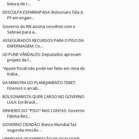
leitura de r...
DESCULPA ESFARRAPADA: Bolsonaro fala à
PF em engan...
Governo do RN assina convênio com o
Sebrae para a...
ASSEGURADOS RECURSOS PARA O PISO DA
ENFERMAGEM: Co...
LEI PUNE VÂNDALOS: Deputados aprovam
projeto de l...
“Ajuste fiscal não pode ser feito em cima do
traba...
DA MINISTRA DO PLANEJAMENTO TEBET:
Fizemos o arcab...
BOLSONARISTA QUER CARGO NO GOVERNO
LULA: Em Brasíl...
DINHEIRO DO "PISO" NAS CONTAS: Governo
Fátima Bez...
GOVERNO CIDADÃO: Banco Mundial faz
segunda missão ...
LIBERDADE DE EXPRESSÃO DE QUALQUER