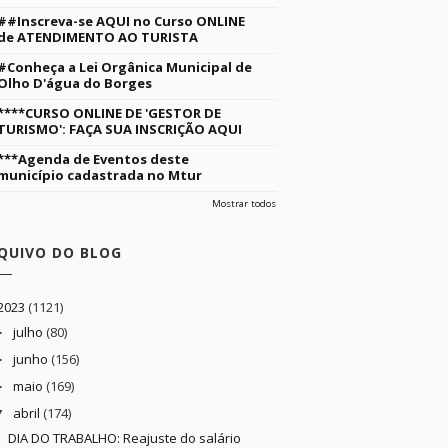
##Inscreva-se AQUI no Curso ONLINE
de ATENDIMENTO AO TURISTA
#Conheça a Lei Orgânica Municipal de
Olho D'água do Borges
****CURSO ONLINE DE 'GESTOR DE
TURISMO': FAÇA SUA INSCRIÇÃO AQUI
***Agenda de Eventos deste
município cadastrada no Mtur
Mostrar todos
QUIVO DO BLOG
2023
(1121)
julho
(80)
►
junho
(156)
►
maio
(169)
►
abril
(174)
▼
DIA DO TRABALHO: Reajuste do salário