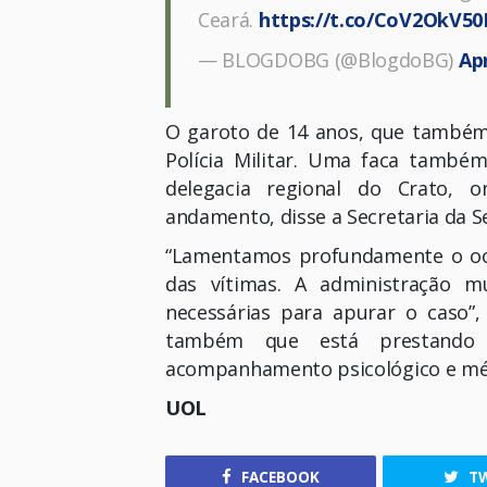
Ceará.
https://t.co/CoV2OkV5
— BLOGDOBG (@BlogdoBG)
Apr
O garoto de 14 anos, que também é
Polícia Militar. Uma faca também
delegacia regional do Crato, 
andamento, disse a Secretaria da S
“Lamentamos profundamente o oco
das vítimas. A administração m
necessárias para apurar o caso”,
também que está prestando as
acompanhamento psicológico e médi
UOL
FACEBOOK
TW