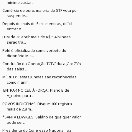
mínimo custar...
Comércio de ouro: maioria do STF vota por
suspende...
Depois de mais de 5 mil mentiras, difícil
entrar n...
FPM de 28 abril: mais de R$ 5,4 bilhões
serão tra...
Pelé é oficializado como verbete do
dicionário Mic...
Conclusão da Operação TCE/Educação: 73%
das salas ...
MÉRITO: Festas juninas são reconhecidas
como manif...
'ENTRAR NO CÉU À FORÇA': Plano B de
Agripino para ...
POVOS INDÍGENAS: Disque 100 registra
mais de 2,8 m...
*SANTA EDWIGES! Salário de qualquer valor
pode ser...
Presidente do Congresso Nacional faz