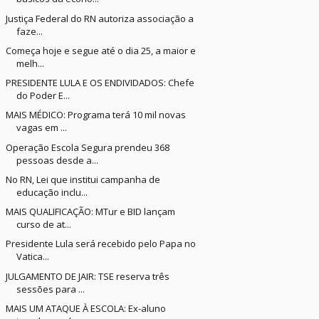
Justiça Federal do RN autoriza associação a
faze...
Começa hoje e segue até o dia 25, a maior e
melh...
PRESIDENTE LULA E OS ENDIVIDADOS: Chefe
do Poder E...
MAIS MÉDICO: Programa terá 10 mil novas
vagas em ...
Operação Escola Segura prendeu 368
pessoas desde a...
No RN, Lei que institui campanha de
educação inclu...
MAIS QUALIFICAÇÃO: MTur e BID lançam
curso de at...
Presidente Lula será recebido pelo Papa no
Vatica...
JULGAMENTO DE JAIR: TSE reserva três
sessões para ...
MAIS UM ATAQUE À ESCOLA: Ex-aluno