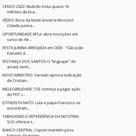
CENSO 2022: Mutirão inclui quase 16
milhões de bra...
VÍDEO: Boca da Noite encerra Mossoró
Cidade Junina...
OPORTUNIDADE MTur abre inscrições em
curso de Atr...
FESTA JUNINA ARROJADA em ODB - "São João
Danado d...
FESTANÇA DOS SANTOS O “linguajar” do
arraiá: term...
NOVO MINISTRO: Senado aprova indicação
de Cristian...
INELEGIBILIDADE: TSE começa a julgar ação
do PDT c...
ESTADISTA NATO: Lula e papa Francisco se
encontram...
TABAGISMO E DEPENDÊNCIA DA NICOTINA:
SUS oferece t...
BANCO CENTRAL: Copom mantém juros
básicos da econo...