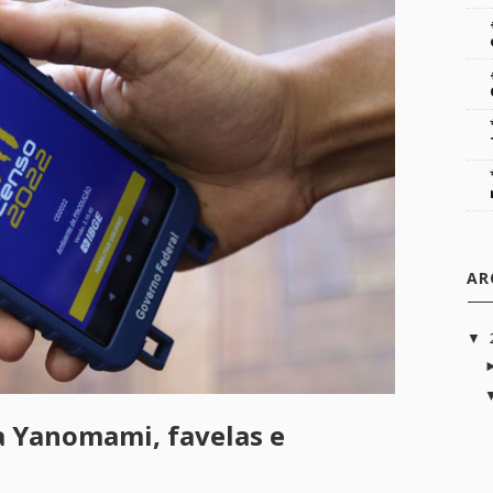
AR
▼
a Yanomami, favelas e