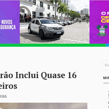
rão Inclui Quase 16
MI
eiros
rios