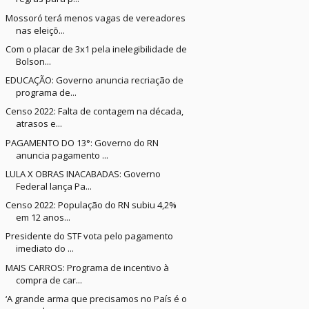
Mossoró terá menos vagas de vereadores
nas eleiçõ...
Com o placar de 3x1 pela inelegibilidade de
Bolson...
EDUCAÇÃO: Governo anuncia recriação de
programa de...
Censo 2022: Falta de contagem na década,
atrasos e...
PAGAMENTO DO 13°: Governo do RN
anuncia pagamento ...
LULA X OBRAS INACABADAS: Governo
Federal lança Pa...
Censo 2022: População do RN subiu 4,2%
em 12 anos...
Presidente do STF vota pelo pagamento
imediato do ...
MAIS CARROS: Programa de incentivo à
compra de car...
‘A grande arma que precisamos no País é o