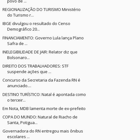
povo de ...
REGIONALIZAÇÃO DO TURISMO Ministério
do Turismo r...
IBGE divulgou o resultado do Censo
Demográfico 20...
FINANCIAMENTO: Governo Lula lança Plano
Safra de ...
INELEGIBILIDADE DE JAIR: Relator diz que
Bolsonaro...
DIREITO DOS TRABALHADORES: STF
suspende ações que ...
Concurso da Secretaria da Fazenda RN é
anunciado....
DESTINO TURÍSTICO: Natal é apontada como
o terceir...
Em Nota, MDB lamenta morte de ex-prefeito
COPA DO MUNDO: Natural de Riacho de
Santa, Potigua...
Governadora do RN entregou mais ônibus
escolares ...