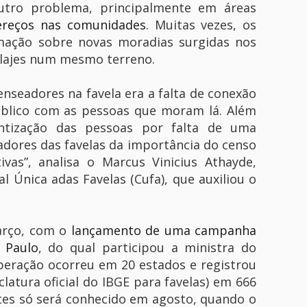
 Outro problema, principalmente em áreas
ereços nas comunidades
. Muitas vezes, os
mação sobre novas moradias surgidas nos
 lajes num mesmo terreno.
nseadores na favela era a falta de conexão
úblico com as pessoas que moram lá. Além
entização das pessoas por falta de uma
adores das favelas da importância do censo
ivas”, analisa o Marcus Vinicius Athayde,
l Única adas Favelas (Cufa), que auxiliou o
arço, com o
lançamento de uma campanha
 Paulo
, do qual participou a ministra do
peração ocorreu em 20 estados e registrou
tura oficial do IBGE para favelas) em 666
tes só será conhecido em agosto, quando o