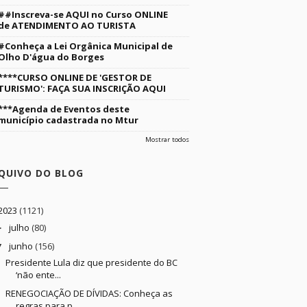
##Inscreva-se AQUI no Curso ONLINE
de ATENDIMENTO AO TURISTA
#Conheça a Lei Orgânica Municipal de
Olho D'água do Borges
****CURSO ONLINE DE 'GESTOR DE
TURISMO': FAÇA SUA INSCRIÇÃO AQUI
***Agenda de Eventos deste
município cadastrada no Mtur
Mostrar todos
QUIVO DO BLOG
2023
(1121)
julho
(80)
►
junho
(156)
▼
Presidente Lula diz que presidente do BC
‘não ente...
RENEGOCIAÇÃO DE DÍVIDAS: Conheça as
regras para p...