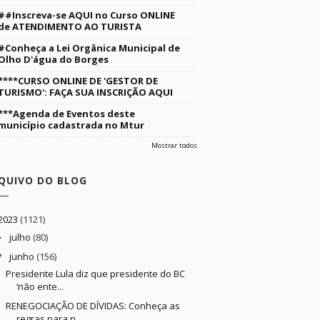
##Inscreva-se AQUI no Curso ONLINE
de ATENDIMENTO AO TURISTA
#Conheça a Lei Orgânica Municipal de
Olho D'água do Borges
****CURSO ONLINE DE 'GESTOR DE
TURISMO': FAÇA SUA INSCRIÇÃO AQUI
***Agenda de Eventos deste
município cadastrada no Mtur
Mostrar todos
QUIVO DO BLOG
2023
(1121)
julho
(80)
►
junho
(156)
▼
Presidente Lula diz que presidente do BC
‘não ente...
RENEGOCIAÇÃO DE DÍVIDAS: Conheça as
regras para p...