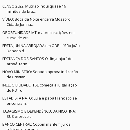
CENSO 2022: Mutirão inclui quase 16
milhões de bra...
VÍDEO: Boca da Noite encerra Mossoró
Cidade Junina...
OPORTUNIDADE MTur abre inscrições em
curso de Atr...
FESTA JUNINA ARROJADA em ODB - "São João
Danado d...
FESTANÇA DOS SANTOS O “linguajar” do
arraiá: term...
NOVO MINISTRO: Senado aprova indicação
de Cristian...
INELEGIBILIDADE: TSE começa a julgar ação
do PDT c...
ESTADISTA NATO: Lula e papa Francisco se
encontram...
TABAGISMO E DEPENDÊNCIA DA NICOTINA:
SUS oferece t...
BANCO CENTRAL: Copom mantém juros
básicos da econo...