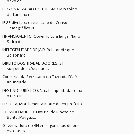
povo de ...
REGIONALIZAÇÃO DO TURISMO Ministério
do Turismo r...
IBGE divulgou o resultado do Censo
Demográfico 20...
FINANCIAMENTO: Governo Lula lança Plano
Safra de ...
INELEGIBILIDADE DE JAIR: Relator diz que
Bolsonaro...
DIREITO DOS TRABALHADORES: STF
suspende ações que ...
Concurso da Secretaria da Fazenda RN é
anunciado....
DESTINO TURÍSTICO: Natal é apontada como
o terceir...
Em Nota, MDB lamenta morte de ex-prefeito
COPA DO MUNDO: Natural de Riacho de
Santa, Potigua...
Governadora do RN entregou mais ônibus
escolares ...