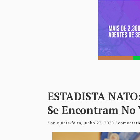
ESTADISTA NATO: 
Se Encontram No 
/
on
quinta-feira, junho 22, 2023
/
comentari