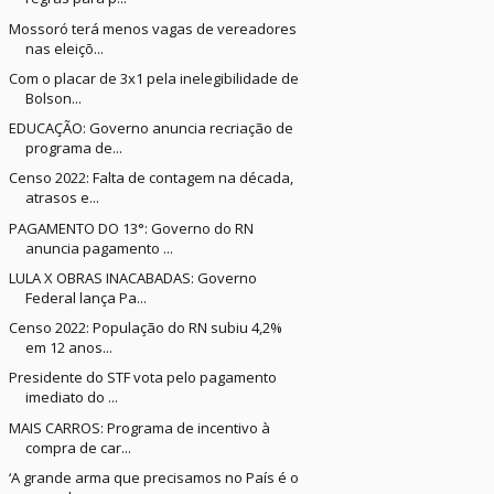
Mossoró terá menos vagas de vereadores
nas eleiçõ...
Com o placar de 3x1 pela inelegibilidade de
Bolson...
EDUCAÇÃO: Governo anuncia recriação de
programa de...
Censo 2022: Falta de contagem na década,
atrasos e...
PAGAMENTO DO 13°: Governo do RN
anuncia pagamento ...
LULA X OBRAS INACABADAS: Governo
Federal lança Pa...
Censo 2022: População do RN subiu 4,2%
em 12 anos...
Presidente do STF vota pelo pagamento
imediato do ...
MAIS CARROS: Programa de incentivo à
compra de car...
‘A grande arma que precisamos no País é o