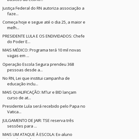
Justiça Federal do RN autoriza associação a
faze...
Começa hoje e segue até o dia 25, a maior e
melh...
PRESIDENTE LULA E OS ENDIVIDADOS: Chefe
do Poder E...
MAIS MÉDICO: Programa terá 10 mil novas
vagas em ...
Operação Escola Segura prendeu 368
pessoas desde a...
No RN, Lei que institui campanha de
educação inclu...
MAIS QUALIFICAÇÃO: MTur e BID lançam
curso de at...
Presidente Lula será recebido pelo Papa no
Vatica...
JULGAMENTO DE JAIR: TSE reserva três
sessões para ...
MAIS UM ATAQUE À ESCOLA: Ex-aluno