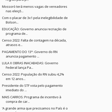
Mossoró terá menos vagas de vereadores
nas eleiçõ...
Com o placar de 3x1 pela inelegibilidade de
Bolson...
EDUCAÇÃO: Governo anuncia recriação de
programa de...
Censo 2022: Falta de contagem na década,
atrasos e...
PAGAMENTO DO 13°: Governo do RN
anuncia pagamento ...
LULA X OBRAS INACABADAS: Governo
Federal lança Pa...
Censo 2022: População do RN subiu 4,2%
em 12 anos...
Presidente do STF vota pelo pagamento
imediato do ...
MAIS CARROS: Programa de incentivo à
compra de car...
‘A grande arma que precisamos no País é o