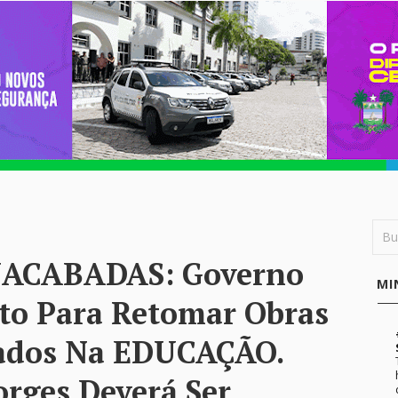
NACABADAS: Governo
MI
cto Para Retomar Obras
isados Na EDUCAÇÃO.
rges Deverá Ser