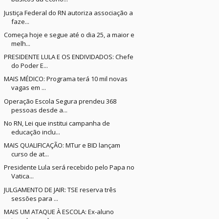
Justiça Federal do RN autoriza associação a
faze...
Começa hoje e segue até o dia 25, a maior e
melh...
PRESIDENTE LULA E OS ENDIVIDADOS: Chefe
do Poder E...
MAIS MÉDICO: Programa terá 10 mil novas
vagas em ...
Operação Escola Segura prendeu 368
pessoas desde a...
No RN, Lei que institui campanha de
educação inclu...
MAIS QUALIFICAÇÃO: MTur e BID lançam
curso de at...
Presidente Lula será recebido pelo Papa no
Vatica...
JULGAMENTO DE JAIR: TSE reserva três
sessões para ...
MAIS UM ATAQUE À ESCOLA: Ex-aluno