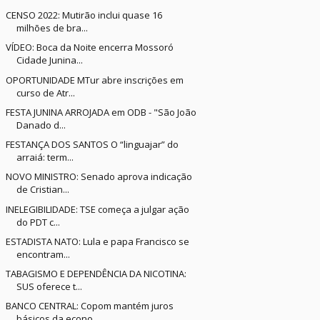
CENSO 2022: Mutirão inclui quase 16
milhões de bra...
VÍDEO: Boca da Noite encerra Mossoró
Cidade Junina...
OPORTUNIDADE MTur abre inscrições em
curso de Atr...
FESTA JUNINA ARROJADA em ODB - "São João
Danado d...
FESTANÇA DOS SANTOS O “linguajar” do
arraiá: term...
NOVO MINISTRO: Senado aprova indicação
de Cristian...
INELEGIBILIDADE: TSE começa a julgar ação
do PDT c...
ESTADISTA NATO: Lula e papa Francisco se
encontram...
TABAGISMO E DEPENDÊNCIA DA NICOTINA:
SUS oferece t...
BANCO CENTRAL: Copom mantém juros
básicos da econo...