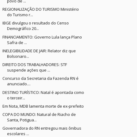
povo de ...
REGIONALIZAÇÃO DO TURISMO Ministério
do Turismo r...
IBGE divulgou o resultado do Censo
Demográfico 20...
FINANCIAMENTO: Governo Lula lança Plano
Safra de ...
INELEGIBILIDADE DE JAIR: Relator diz que
Bolsonaro...
DIREITO DOS TRABALHADORES: STF
suspende ações que ...
Concurso da Secretaria da Fazenda RN é
anunciado....
DESTINO TURÍSTICO: Natal é apontada como
o terceir...
Em Nota, MDB lamenta morte de ex-prefeito
COPA DO MUNDO: Natural de Riacho de
Santa, Potigua...
Governadora do RN entregou mais ônibus
escolares ...