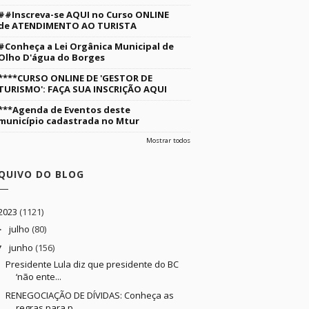
##Inscreva-se AQUI no Curso ONLINE
de ATENDIMENTO AO TURISTA
#Conheça a Lei Orgânica Municipal de
Olho D'água do Borges
****CURSO ONLINE DE 'GESTOR DE
TURISMO': FAÇA SUA INSCRIÇÃO AQUI
***Agenda de Eventos deste
município cadastrada no Mtur
Mostrar todos
QUIVO DO BLOG
2023
(1121)
julho
(80)
►
junho
(156)
▼
Presidente Lula diz que presidente do BC
‘não ente...
RENEGOCIAÇÃO DE DÍVIDAS: Conheça as
regras para p...