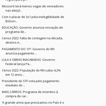
Mossoró terá menos vagas de vereadores
nas eleiçõ...
Com o placar de 3x1 pela inelegibilidade de
Bolson...
EDUCAÇÃO: Governo anuncia recriação de
programa de...
Censo 2022: Falta de contagem na década,
atrasos e...
PAGAMENTO DO 13°: Governo do RN
anuncia pagamento ...
LULA X OBRAS INACABADAS: Governo
Federal lança Pa...
Censo 2022: População do RN subiu 4,2%
em 12 anos...
Presidente do STF vota pelo pagamento
imediato do ...
MAIS CARROS: Programa de incentivo à
compra de car...
‘A grande arma que precisamos no País é o