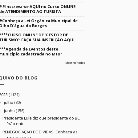
##Inscreva-se AQUI no Curso ONLINE
de ATENDIMENTO AO TURISTA
#Conheça a Lei Orgânica Municipal de
Olho D'água do Borges
****CURSO ONLINE DE 'GESTOR DE
TURISMO': FAÇA SUA INSCRIÇÃO AQUI
***Agenda de Eventos deste
município cadastrada no Mtur
Mostrar todos
QUIVO DO BLOG
2023
(1121)
julho
(80)
►
junho
(156)
▼
Presidente Lula diz que presidente do BC
‘não ente...
RENEGOCIAÇÃO DE DÍVIDAS: Conheça as
regras para p...