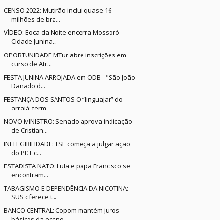
CENSO 2022: Mutirão inclui quase 16
milhões de bra...
VÍDEO: Boca da Noite encerra Mossoró
Cidade Junina...
OPORTUNIDADE MTur abre inscrições em
curso de Atr...
FESTA JUNINA ARROJADA em ODB - "São João
Danado d...
FESTANÇA DOS SANTOS O “linguajar” do
arraiá: term...
NOVO MINISTRO: Senado aprova indicação
de Cristian...
INELEGIBILIDADE: TSE começa a julgar ação
do PDT c...
ESTADISTA NATO: Lula e papa Francisco se
encontram...
TABAGISMO E DEPENDÊNCIA DA NICOTINA:
SUS oferece t...
BANCO CENTRAL: Copom mantém juros
básicos da econo...