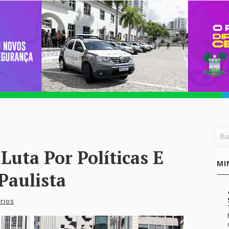
uta Por Políticas E
MI
Paulista
rios