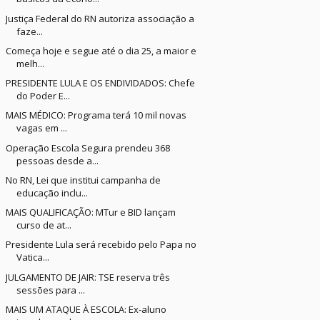
Justiça Federal do RN autoriza associação a
faze...
Começa hoje e segue até o dia 25, a maior e
melh...
PRESIDENTE LULA E OS ENDIVIDADOS: Chefe
do Poder E...
MAIS MÉDICO: Programa terá 10 mil novas
vagas em ...
Operação Escola Segura prendeu 368
pessoas desde a...
No RN, Lei que institui campanha de
educação inclu...
MAIS QUALIFICAÇÃO: MTur e BID lançam
curso de at...
Presidente Lula será recebido pelo Papa no
Vatica...
JULGAMENTO DE JAIR: TSE reserva três
sessões para ...
MAIS UM ATAQUE À ESCOLA: Ex-aluno