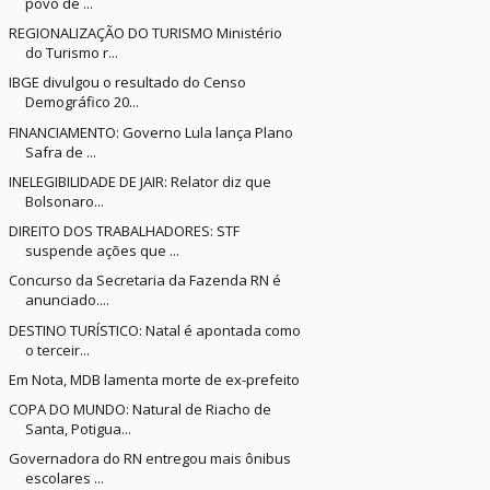
povo de ...
REGIONALIZAÇÃO DO TURISMO Ministério
do Turismo r...
IBGE divulgou o resultado do Censo
Demográfico 20...
FINANCIAMENTO: Governo Lula lança Plano
Safra de ...
INELEGIBILIDADE DE JAIR: Relator diz que
Bolsonaro...
DIREITO DOS TRABALHADORES: STF
suspende ações que ...
Concurso da Secretaria da Fazenda RN é
anunciado....
DESTINO TURÍSTICO: Natal é apontada como
o terceir...
Em Nota, MDB lamenta morte de ex-prefeito
COPA DO MUNDO: Natural de Riacho de
Santa, Potigua...
Governadora do RN entregou mais ônibus
escolares ...