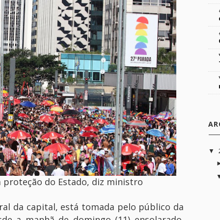
AR
▼
 proteção do Estado, diz ministro
ral da capital, está tomada pelo público da
de a manhã de domingo (11) ensolarado.