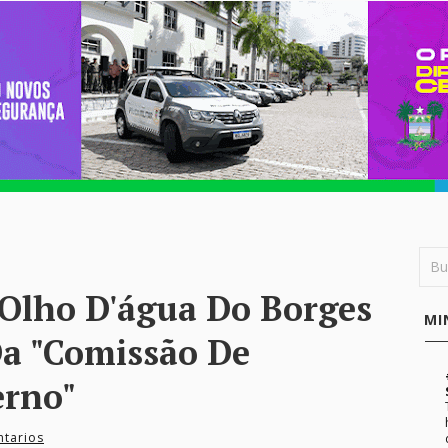
e Olho D'água Do Borges
MI
a "Comissão De
erno"
tarios