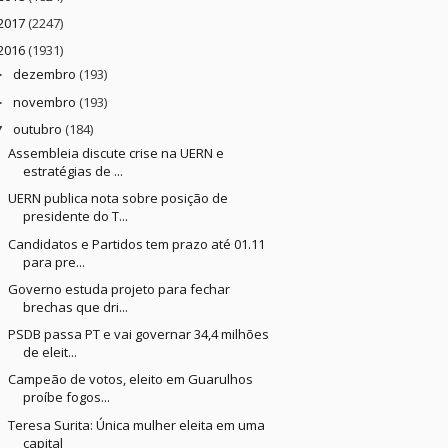
2017
(2247)
2016
(1931)
dezembro
(193)
►
novembro
(193)
►
outubro
(184)
▼
Assembleia discute crise na UERN e
estratégias de ...
UERN publica nota sobre posição de
presidente do T...
Candidatos e Partidos tem prazo até 01.11
para pre...
Governo estuda projeto para fechar
brechas que dri...
PSDB passa PT e vai governar 34,4 milhões
de eleit...
Campeão de votos, eleito em Guarulhos
proíbe fogos...
Teresa Surita: Única mulher eleita em uma
capital