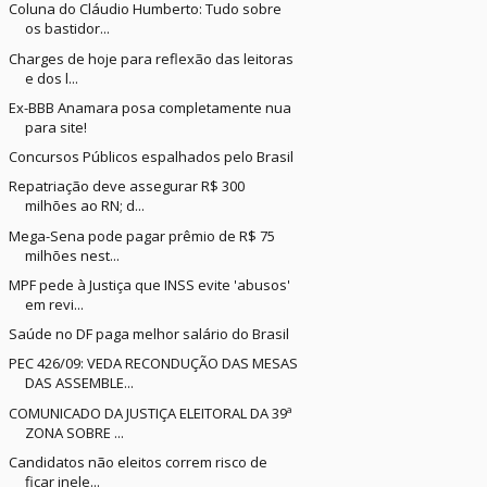
Coluna do Cláudio Humberto: Tudo sobre
os bastidor...
Charges de hoje para reflexão das leitoras
e dos l...
Ex-BBB Anamara posa completamente nua
para site!
Concursos Públicos espalhados pelo Brasil
Repatriação deve assegurar R$ 300
milhões ao RN; d...
Mega-Sena pode pagar prêmio de R$ 75
milhões nest...
MPF pede à Justiça que INSS evite 'abusos'
em revi...
Saúde no DF paga melhor salário do Brasil
PEC 426/09: VEDA RECONDUÇÃO DAS MESAS
DAS ASSEMBLE...
COMUNICADO DA JUSTIÇA ELEITORAL DA 39ª
ZONA SOBRE ...
Candidatos não eleitos correm risco de
ficar inele...