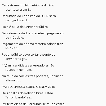
Cadastramento biométrico ordinário
acontecerá em 3...
Resultado do Concurso da UERN será
divulgado no di...
Hoje é o Dia do Servidor Público
Servidores estaduais recebem pagamento
do mês de o...
Pagamento do décimo terceiro salário traz
R$ 197 b...
Poder público deve cortar o ponto de
servidores gr...
14,5 mil candidatas a vereadora não
recebem nenhum...
Na reunião com os três poderes, Robinson
afirma qu...
PASSO A PASSO SOBRE O ENEM 2016
Deu no Blog do Robson Pires: Estão
“arrombando” as...
Prefeito eleito de Caraúbas se reúne com o