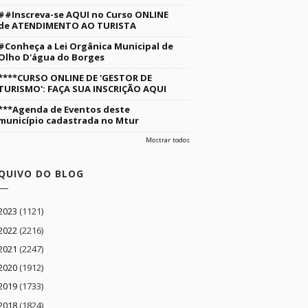
##Inscreva-se AQUI no Curso ONLINE
de ATENDIMENTO AO TURISTA
#Conheça a Lei Orgânica Municipal de
Olho D'água do Borges
****CURSO ONLINE DE 'GESTOR DE
TURISMO': FAÇA SUA INSCRIÇÃO AQUI
***Agenda de Eventos deste
município cadastrada no Mtur
Mostrar todos
QUIVO DO BLOG
2023
(1121)
2022
(2216)
2021
(2247)
2020
(1912)
2019
(1733)
2018
(1824)