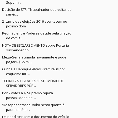
Superin...
Decisão do STF: "Trabalhador que voltar ao
serviç...
2º turno das eleições 2016 acontecem no
póximo dom...
Reunião entre Poderes decide pela criação
de comis...
NOTA DE ESCLARECIMENTO sobre Portaria
suspendendo ...
Mega-Sena acumula novamente e pode
pagar R$ 75 mil...
Cunha e Henrique Alves viram réus por
esquema mili...
TCE/RN VAI FISCALIZAR PATRIMÔNIO DE
SERVIDORES PÚB...
Por 7 votos a 4, Supremo rejeita
possibilidade de ...
'Desaposentação' volta nesta quarta à
pauta do Sup...
Lei por dirigir sem o documento do veículo