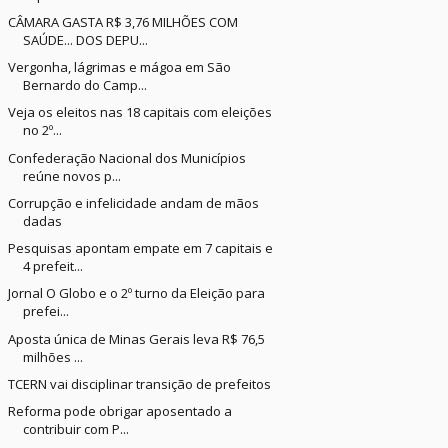
CÂMARA GASTA R$ 3,76 MILHÕES COM
SAÚDE... DOS DEPU...
Vergonha, lágrimas e mágoa em São
Bernardo do Camp...
Veja os eleitos nas 18 capitais com eleições
no 2º...
Confederação Nacional dos Municípios
reúne novos p...
Corrupção e infelicidade andam de mãos
dadas
Pesquisas apontam empate em 7 capitais e
4 prefeit...
Jornal O Globo e o 2º turno da Eleição para
prefei...
Aposta única de Minas Gerais leva R$ 76,5
milhões ...
TCERN vai disciplinar transição de prefeitos
Reforma pode obrigar aposentado a
contribuir com P...