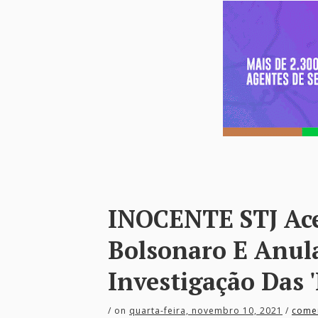
INOCENTE STJ Ace
Bolsonaro E Anula
Investigação Das 
/
on
quarta-feira, novembro 10, 2021
/
come