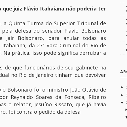
que juiz Flávio Itabaiana não poderia ter
m, a Quinta Turma do Superior Tribunal de
to pela defesa do senador Flávio Bolsonaro
nte Jair Bolsonaro, para anular todas as
 Itabaiana, da 27ª Vara Criminal do Rio de
. Na prática, isso pode significa derrubar a
as de que funcionários de seu gabinete na
AR
ual no Rio de Janeiro tinham que devolver
►
vio Bolsonaro foi o ministro João Otávio de
►
or Reynaldo Soares da Fonseca, Ribeiro
▼
as o relator, Jesuíno Rissato, que já havia
o, foi contra o pedido da defesa.