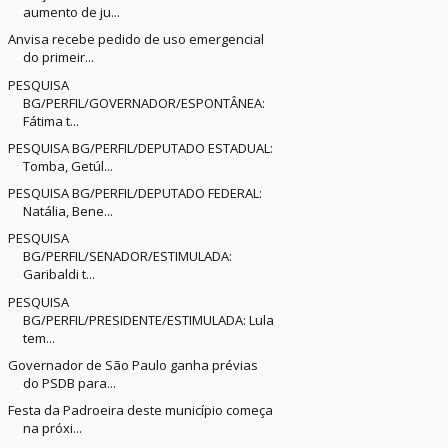
aumento de ju...
Anvisa recebe pedido de uso emergencial
do primeir...
PESQUISA
BG/PERFIL/GOVERNADOR/ESPONTÂNEA:
Fátima t...
PESQUISA BG/PERFIL/DEPUTADO ESTADUAL:
Tomba, Getúl...
PESQUISA BG/PERFIL/DEPUTADO FEDERAL:
Natália, Bene...
PESQUISA
BG/PERFIL/SENADOR/ESTIMULADA:
Garibaldi t...
PESQUISA
BG/PERFIL/PRESIDENTE/ESTIMULADA: Lula
tem...
Governador de São Paulo ganha prévias
do PSDB para...
Festa da Padroeira deste município começa
na próxi...