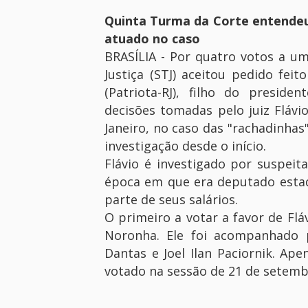
Quinta Turma da Corte entendeu 
atuado no caso
BRASÍLIA - Por quatro votos a u
Justiça (STJ) aceitou pedido fei
(Patriota-RJ), filho do preside
decisões tomadas pelo juiz Flávio
Janeiro, no caso das "rachadinhas"
investigação desde o início.
Flávio é investigado por suspeit
época em que era deputado estad
parte de seus salários.
O primeiro a votar a favor de Flá
Noronha. Ele foi acompanhado p
Dantas e Joel Ilan Paciornik. Apen
votado na sessão de 21 de setembr