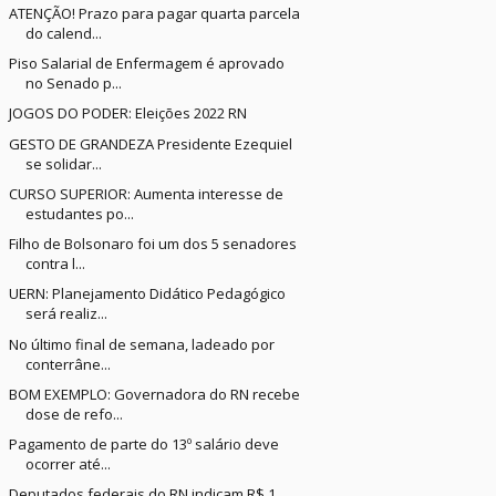
ATENÇÃO! Prazo para pagar quarta parcela
do calend...
Piso Salarial de Enfermagem é aprovado
no Senado p...
JOGOS DO PODER: Eleições 2022 RN
GESTO DE GRANDEZA Presidente Ezequiel
se solidar...
CURSO SUPERIOR: Aumenta interesse de
estudantes po...
Filho de Bolsonaro foi um dos 5 senadores
contra l...
UERN: Planejamento Didático Pedagógico
será realiz...
No último final de semana, ladeado por
conterrâne...
BOM EXEMPLO: Governadora do RN recebe
dose de refo...
Pagamento de parte do 13º salário deve
ocorrer até...
Deputados federais do RN indicam R$ 1