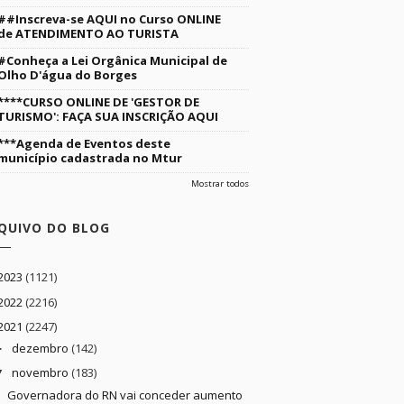
##Inscreva-se AQUI no Curso ONLINE
de ATENDIMENTO AO TURISTA
#Conheça a Lei Orgânica Municipal de
Olho D'água do Borges
****CURSO ONLINE DE 'GESTOR DE
TURISMO': FAÇA SUA INSCRIÇÃO AQUI
***Agenda de Eventos deste
município cadastrada no Mtur
Mostrar todos
QUIVO DO BLOG
2023
(1121)
2022
(2216)
2021
(2247)
dezembro
(142)
►
novembro
(183)
▼
Governadora do RN vai conceder aumento