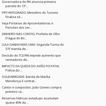
Governadora do RN anuncia primeira
parcela do 13º...
PRT+INTEGRADO: Ministério do Turismo
finaliza sé...
Veja Portarias de Aposentadorias e
Pensões dos ser...
DINHEIRO NAS CONTAS: Prefeita de Olho
D'água do Bo...
LULA GANHA MAIS UMA: Segunda Turma do
STF manda de...
Decisão do TCE/RN impede aumento que
vereadores de...
IMPACTO DA QUEDA DO AVIÃO FOI FATAL
Polícia diz ...
SOLIDARIEDADE: Banda de Marília
Mendonça é contrat...
Cantor e compositor, João Gomes compra
primeiro ca...
Reservas hídricas estaduais acumulam
quase 40% da ...