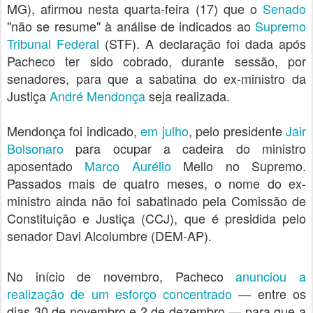
MG), afirmou nesta quarta-feira (17) que o
Senado
"não se resume" à análise de indicados ao
Supremo
Tribunal Federal
(STF). A declaração foi dada após
Pacheco ter sido cobrado, durante sessão, por
senadores, para que a sabatina do ex-ministro da
Justiça
André Mendonça
seja realizada.
Mendonça foi indicado,
em julho
, pelo presidente
Jair
Bolsonaro
para ocupar a cadeira do ministro
aposentado
Marco Aurélio
Mello no Supremo.
Passados mais de quatro meses, o nome do ex-
ministro ainda não foi sabatinado pela Comissão de
Constituição e Justiça (CCJ), que é presidida pelo
senador Davi Alcolumbre (DEM-AP).
No início de novembro, Pacheco
anunciou a
realização de um esforço concentrado
— entre os
dias 30 de novembro e 2 de dezembro — para que a