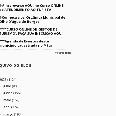
##Inscreva-se AQUI no Curso ONLINE
de ATENDIMENTO AO TURISTA
#Conheça a Lei Orgânica Municipal de
Olho D'água do Borges
****CURSO ONLINE DE 'GESTOR DE
TURISMO': FAÇA SUA INSCRIÇÃO AQUI
***Agenda de Eventos deste
município cadastrada no Mtur
Mostrar todos
QUIVO DO BLOG
2023
(1121)
julho
(80)
►
junho
(156)
►
maio
(169)
►
abril
(174)
►
março
(190)
►