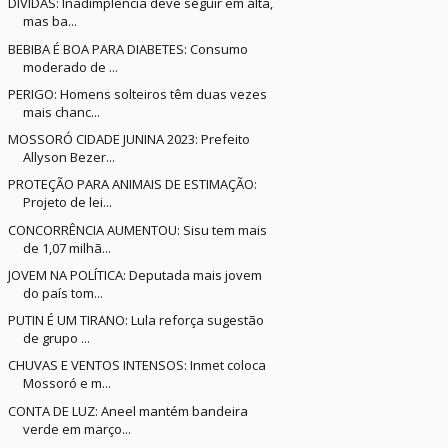
DÍVIDAS: Inadimplência deve seguir em alta,
mas ba...
BEBIBA É BOA PARA DIABETES: Consumo
moderado de ...
PERIGO: Homens solteiros têm duas vezes
mais chanc...
MOSSORÓ CIDADE JUNINA 2023: Prefeito
Allyson Bezer...
PROTEÇÃO PARA ANIMAIS DE ESTIMAÇÃO:
Projeto de lei...
CONCORRÊNCIA AUMENTOU: Sisu tem mais
de 1,07 milhã...
JOVEM NA POLÍTICA: Deputada mais jovem
do país tom...
PUTIN É UM TIRANO: Lula reforça sugestão
de grupo ...
CHUVAS E VENTOS INTENSOS: Inmet coloca
Mossoró e m...
CONTA DE LUZ: Aneel mantém bandeira
verde em março...