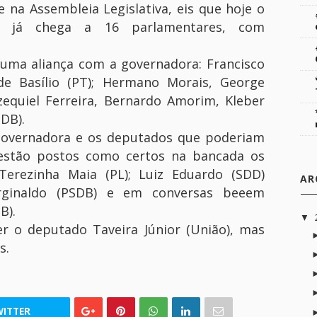
na Assembleia Legislativa, eis que hoje o
ta já chega a 16 parlamentares, com
numa aliança com a governadora: Francisco
de Basílio (PT); Hermano Morais, George
zequiel Ferreira, Bernardo Amorim, Kleber
DB).
governadora e os deputados que poderiam
á estão postos como certos na bancada os
erezinha Maia (PL); Luiz Eduardo (SDD)
AR
erginaldo (PSDB) e em conversas beeem
B).
▼
r o deputado Taveira Júnior (União), mas
s.
ITTER