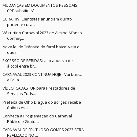
MUDANÇAS EM DOCUMENTOS PESSOAIS:
CPF substituirá ...
CURA HIV: Cientistas anunciam quinto
paciente cura...
Vá curtir o Carnaval 2023 de Almino Afonso.
Conheç...
Nova lei de Trânsito do farol baixo: veja o
que m...
EXCESSO DE BEBIDAS: Uso abusivo de
álcool entre br...
CARNAVAL 2023 CONTINUA HOJE - Vai brincar
a Folia...
VÍDEO: CADASTUR para Prestadores de
Serviços Turís...
Prefeita de Olho D'água do Borges recebe
ônibus es...
Conheça a Programação do Carnaval
Público e Gratui...
CARNAVAL DE FRUTUOSO GOMES 2023 SERÁ
REALIZADO NO ...