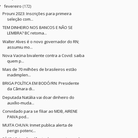
fevereiro
(172)
▼
Prouni 2023: Inscrições para primeira
seleção com...
TEM DINHEIRO NOS BANCOS E NÃO SE
LEMBRA? BC retoma...
Walter Alves é o novo governador do RN;
assumiu mo...
Nova Vacina bivalente contra a Covid: saiba
quem p...
Mais de 70 milhões de brasileiros estão
inadimplen...
BRIGA POLÍTICA EM BODÓ/RN: Presidente
da Câmara di...
Deputada Natália vai doar dinheiro do
auxílio-muda...
Convidado para se filiar ao MDB, AIRENE
PAIVA pod...
MUITA CHUVA: Inmet publica alerta de
perigo potenc...