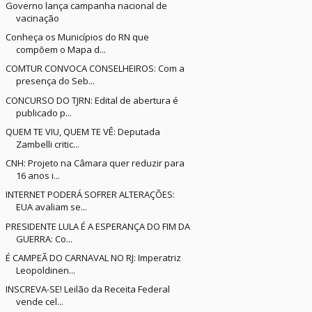
Governo lança campanha nacional de
vacinação
Conheça os Municípios do RN que
compõem o Mapa d...
COMTUR CONVOCA CONSELHEIROS: Com a
presença do Seb...
CONCURSO DO TJRN: Edital de abertura é
publicado p...
QUEM TE VIU, QUEM TE VÊ: Deputada
Zambelli critic...
CNH: Projeto na Câmara quer reduzir para
16 anos i...
INTERNET PODERÁ SOFRER ALTERAÇÕES:
EUA avaliam se...
PRESIDENTE LULA É A ESPERANÇA DO FIM DA
GUERRA: Co...
É CAMPEÃ DO CARNAVAL NO RJ: Imperatriz
Leopoldinen...
INSCREVA-SE! Leilão da Receita Federal
vende cel...