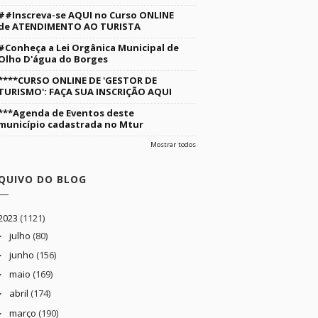
##Inscreva-se AQUI no Curso ONLINE
de ATENDIMENTO AO TURISTA
#Conheça a Lei Orgânica Municipal de
Olho D'água do Borges
****CURSO ONLINE DE 'GESTOR DE
TURISMO': FAÇA SUA INSCRIÇÃO AQUI
***Agenda de Eventos deste
município cadastrada no Mtur
Mostrar todos
QUIVO DO BLOG
2023
(1121)
julho
(80)
►
junho
(156)
►
maio
(169)
►
abril
(174)
►
março
(190)
►