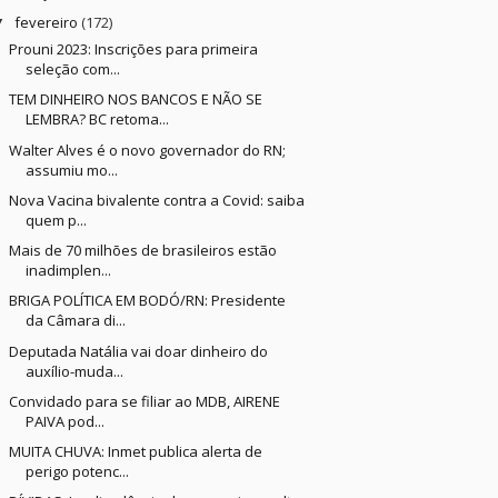
fevereiro
(172)
▼
Prouni 2023: Inscrições para primeira
seleção com...
TEM DINHEIRO NOS BANCOS E NÃO SE
LEMBRA? BC retoma...
Walter Alves é o novo governador do RN;
assumiu mo...
Nova Vacina bivalente contra a Covid: saiba
quem p...
Mais de 70 milhões de brasileiros estão
inadimplen...
BRIGA POLÍTICA EM BODÓ/RN: Presidente
da Câmara di...
Deputada Natália vai doar dinheiro do
auxílio-muda...
Convidado para se filiar ao MDB, AIRENE
PAIVA pod...
MUITA CHUVA: Inmet publica alerta de
perigo potenc...