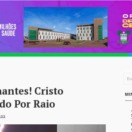
antes! Cristo
MI
do Por Raio
ios