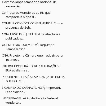
Governo lança campanha nacional de
vacinação
Conheça os Municípios do RN que
compõem o Mapa d...
COMTUR CONVOCA CONSELHEIROS: Com a
presença do Seb...
CONCURSO DO TJRN: Edital de abertura é
publicado p...
QUEM TE VIU, QUEM TE VÊ: Deputada
Zambelli critic...
CNH: Projeto na Câmara quer reduzir para
16 anos i...
INTERNET PODERÁ SOFRER ALTERAÇÕES:
EUA avaliam se...
PRESIDENTE LULA É A ESPERANÇA DO FIM DA
GUERRA: Co...
É CAMPEÃ DO CARNAVAL NO RJ: Imperatriz
Leopoldinen...
INSCREVA-SE! Leilão da Receita Federal
vende cel...