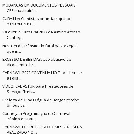
MUDANÇAS EM DOCUMENTOS PESSOAIS:
CPF substituirá ...
CURA HIV: Cientistas anunciam quinto
paciente cura...
Vá curtir o Carnaval 2023 de Almino Afonso.
Conheç...
Nova lei de Trânsito do farol baixo: veja o
que m...
EXCESSO DE BEBIDAS: Uso abusivo de
álcool entre br...
CARNAVAL 2023 CONTINUA HOJE - Vai brincar
a Folia...
VÍDEO: CADASTUR para Prestadores de
Serviços Turís...
Prefeita de Olho D'água do Borges recebe
ônibus es...
Conheça a Programação do Carnaval
Público e Gratui...
CARNAVAL DE FRUTUOSO GOMES 2023 SERÁ
REALIZADO NO ...