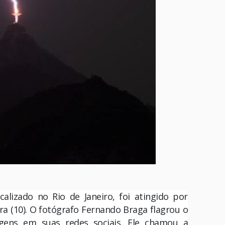
lizado no Rio de Janeiro, foi atingido por
ira (10). O fotógrafo Fernando Braga flagrou o
ens em suas redes sociais. Ele chamou a