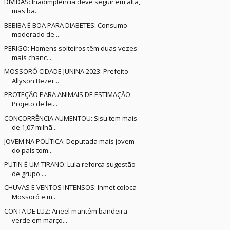
DÍVIDAS: Inadimplência deve seguir em alta,
mas ba...
BEBIBA É BOA PARA DIABETES: Consumo
moderado de ...
PERIGO: Homens solteiros têm duas vezes
mais chanc...
MOSSORÓ CIDADE JUNINA 2023: Prefeito
Allyson Bezer...
PROTEÇÃO PARA ANIMAIS DE ESTIMAÇÃO:
Projeto de lei...
CONCORRÊNCIA AUMENTOU: Sisu tem mais
de 1,07 milhã...
JOVEM NA POLÍTICA: Deputada mais jovem
do país tom...
PUTIN É UM TIRANO: Lula reforça sugestão
de grupo ...
CHUVAS E VENTOS INTENSOS: Inmet coloca
Mossoró e m...
CONTA DE LUZ: Aneel mantém bandeira
verde em março...