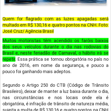
Quem for flagrado com as luzes apagadas será
multado em R$ 130,16 e quatro pontos na CNH. Foto:
José Cruz/ Agência Brasil
Muitos motoristas têm acendido os faróis baixos
dos seus veículos durante o dia nas rodovias do
Brasil e, neste feriadão de Carnaval, o hábito irá se
repetir
. Essa prática se tornou obrigatória no país no
ano de 2016, em nome da segurança, e pouco a
pouco foi ganhando mais adeptos.
Segundo o Artigo 250 do CTB (Código de Trânsito
Brasileiro), deixar de manter a luz baixa durante o dia,
nas circunstâncias e nos locais onde ela é
obrigatória, é infração de trânsito de natureza média,
sujeita a multa de R$ 130,16 e quatro pontos na CNH