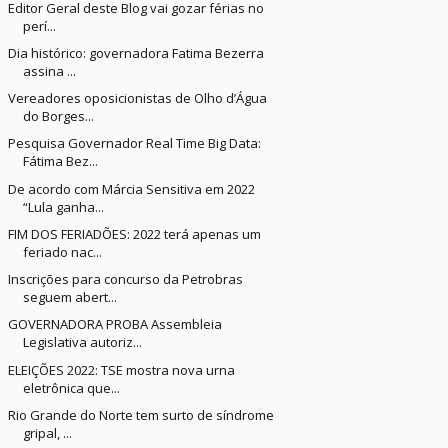
Editor Geral deste Blog vai gozar férias no
perí...
Dia histórico: governadora Fatima Bezerra
assina ...
Vereadores oposicionistas de Olho d’Água
do Borges...
Pesquisa Governador Real Time Big Data:
Fátima Bez...
De acordo com Márcia Sensitiva em 2022
“Lula ganha...
FIM DOS FERIADÕES: 2022 terá apenas um
feriado nac...
Inscrições para concurso da Petrobras
seguem abert...
GOVERNADORA PROBA Assembleia
Legislativa autoriz...
ELEIÇÕES 2022: TSE mostra nova urna
eletrônica que...
Rio Grande do Norte tem surto de síndrome
gripal, ...