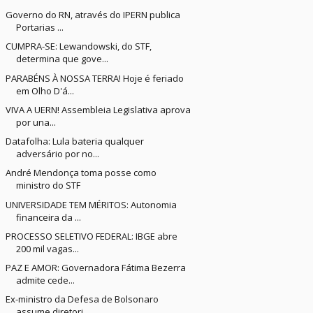
Governo do RN, através do IPERN publica
Portarias ...
CUMPRA-SE: Lewandowski, do STF,
determina que gove...
PARABÉNS À NOSSA TERRA! Hoje é feriado
em Olho D'á...
VIVA A UERN! Assembleia Legislativa aprova
por una...
Datafolha: Lula bateria qualquer
adversário por no...
André Mendonça toma posse como
ministro do STF
UNIVERSIDADE TEM MÉRITOS: Autonomia
financeira da ...
PROCESSO SELETIVO FEDERAL: IBGE abre
200 mil vagas...
PAZ E AMOR: Governadora Fátima Bezerra
admite cede...
Ex-ministro da Defesa de Bolsonaro
assume diretori...