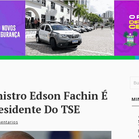
stro Edson Fachin É
MI
esidente Do TSE
entarios