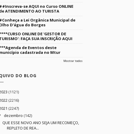
##Inscreva-se AQUI no Curso ONLINE
de ATENDIMENTO AO TURISTA
#Conheça a Lei Orgânica Municipal de
Olho D'água do Borges
****CURSO ONLINE DE 'GESTOR DE
TURISMO': FAÇA SUA INSCRIÇÃO AQUI
***Agenda de Eventos deste
município cadastrada no Mtur
Mostrar todos
QUIVO DO BLOG
2023
(1121)
2022
(2216)
2021
(2247)
dezembro
(142)
▼
QUE ESSE NOVO ANO SEJA UM RECOMEÇO,
REPLETO DE REA...