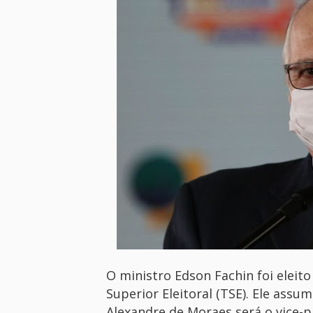
O ministro Edson Fachin foi eleito
Superior Eleitoral (TSE). Ele assu
Alexandre de Moraes será o vice-p