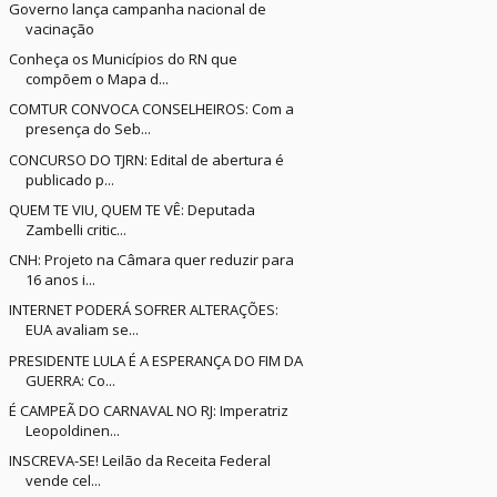
Governo lança campanha nacional de
vacinação
Conheça os Municípios do RN que
compõem o Mapa d...
COMTUR CONVOCA CONSELHEIROS: Com a
presença do Seb...
CONCURSO DO TJRN: Edital de abertura é
publicado p...
QUEM TE VIU, QUEM TE VÊ: Deputada
Zambelli critic...
CNH: Projeto na Câmara quer reduzir para
16 anos i...
INTERNET PODERÁ SOFRER ALTERAÇÕES:
EUA avaliam se...
PRESIDENTE LULA É A ESPERANÇA DO FIM DA
GUERRA: Co...
É CAMPEÃ DO CARNAVAL NO RJ: Imperatriz
Leopoldinen...
INSCREVA-SE! Leilão da Receita Federal
vende cel...