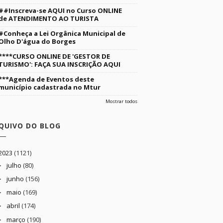
##Inscreva-se AQUI no Curso ONLINE
de ATENDIMENTO AO TURISTA
#Conheça a Lei Orgânica Municipal de
Olho D'água do Borges
****CURSO ONLINE DE 'GESTOR DE
TURISMO': FAÇA SUA INSCRIÇÃO AQUI
***Agenda de Eventos deste
município cadastrada no Mtur
Mostrar todos
QUIVO DO BLOG
2023
(1121)
julho
(80)
►
junho
(156)
►
maio
(169)
►
abril
(174)
►
março
(190)
►