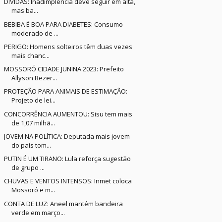
DÍVIDAS: Inadimplência deve seguir em alta,
mas ba...
BEBIBA É BOA PARA DIABETES: Consumo
moderado de ...
PERIGO: Homens solteiros têm duas vezes
mais chanc...
MOSSORÓ CIDADE JUNINA 2023: Prefeito
Allyson Bezer...
PROTEÇÃO PARA ANIMAIS DE ESTIMAÇÃO:
Projeto de lei...
CONCORRÊNCIA AUMENTOU: Sisu tem mais
de 1,07 milhã...
JOVEM NA POLÍTICA: Deputada mais jovem
do país tom...
PUTIN É UM TIRANO: Lula reforça sugestão
de grupo ...
CHUVAS E VENTOS INTENSOS: Inmet coloca
Mossoró e m...
CONTA DE LUZ: Aneel mantém bandeira
verde em março...