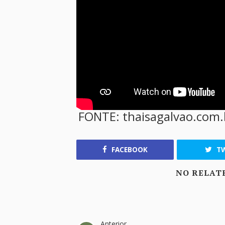
FONTE: thaisagalvao.com.
FACEBOOK
TW
NO RELAT
Anterior