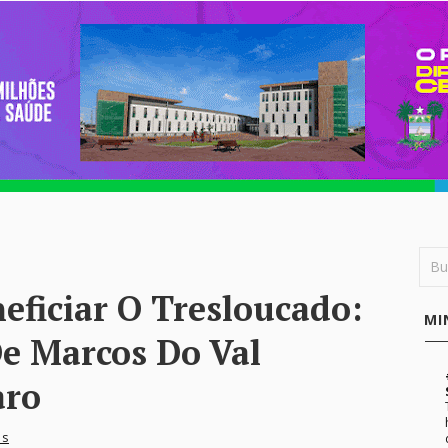
ficiar O Tresloucado:
MI
e Marcos Do Val
aro
os