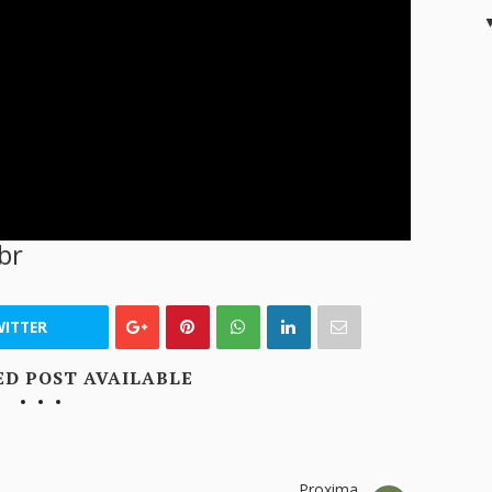
br
ITTER
ED POST AVAILABLE
Proxima