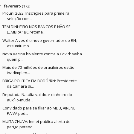
fevereiro
(172)
▼
Prouni 2023: Inscrições para primeira
seleção com...
TEM DINHEIRO NOS BANCOS E NÃO SE
LEMBRA? BC retoma...
Walter Alves é o novo governador do RN;
assumiu mo...
Nova Vacina bivalente contra a Covid: saiba
quem p...
Mais de 70 milhões de brasileiros estão
inadimplen...
BRIGA POLÍTICA EM BODÓ/RN: Presidente
da Câmara di...
Deputada Natália vai doar dinheiro do
auxílio-muda...
Convidado para se filiar ao MDB, AIRENE
PAIVA pod...
MUITA CHUVA: Inmet publica alerta de
perigo potenc...