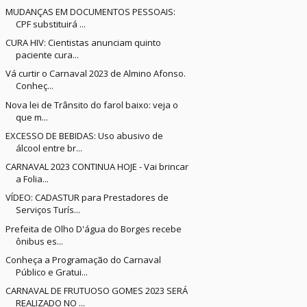
MUDANÇAS EM DOCUMENTOS PESSOAIS:
CPF substituirá ...
CURA HIV: Cientistas anunciam quinto
paciente cura...
Vá curtir o Carnaval 2023 de Almino Afonso.
Conheç...
Nova lei de Trânsito do farol baixo: veja o
que m...
EXCESSO DE BEBIDAS: Uso abusivo de
álcool entre br...
CARNAVAL 2023 CONTINUA HOJE - Vai brincar
a Folia...
VÍDEO: CADASTUR para Prestadores de
Serviços Turís...
Prefeita de Olho D'água do Borges recebe
ônibus es...
Conheça a Programação do Carnaval
Público e Gratui...
CARNAVAL DE FRUTUOSO GOMES 2023 SERÁ
REALIZADO NO ...