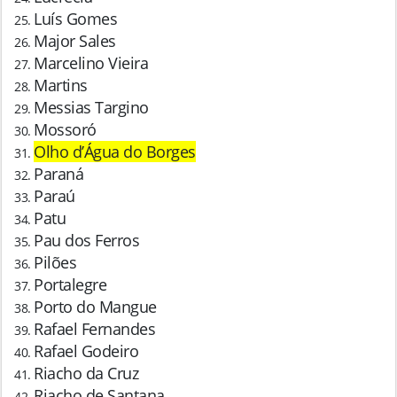
Luís Gomes
Major Sales
Marcelino Vieira
Martins
Messias Targino
Mossoró
Olho d’Água do Borges
Paraná
Paraú
Patu
Pau dos Ferros
Pilões
Portalegre
Porto do Mangue
Rafael Fernandes
Rafael Godeiro
Riacho da Cruz
Riacho de Santana