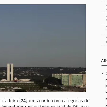
AR
▼
exta-feira (24), um acordo com categorias do
 federal por um reajuste salarial de 9% para