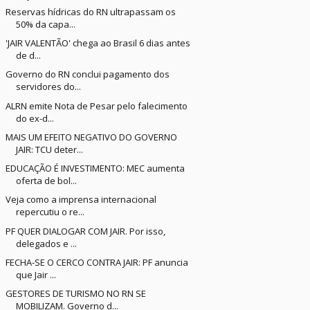
Reservas hídricas do RN ultrapassam os
50% da capa...
'JAIR VALENTÃO' chega ao Brasil 6 dias antes
de d...
Governo do RN conclui pagamento dos
servidores do...
ALRN emite Nota de Pesar pelo falecimento
do ex-d...
MAIS UM EFEITO NEGATIVO DO GOVERNO
JAIR: TCU deter...
EDUCAÇÃO É INVESTIMENTO: MEC aumenta
oferta de bol...
Veja como a imprensa internacional
repercutiu o re...
PF QUER DIALOGAR COM JAIR. Por isso,
delegados e ...
FECHA-SE O CERCO CONTRA JAIR: PF anuncia
que Jair ...
GESTORES DE TURISMO NO RN SE
MOBILIZAM. Governo d...