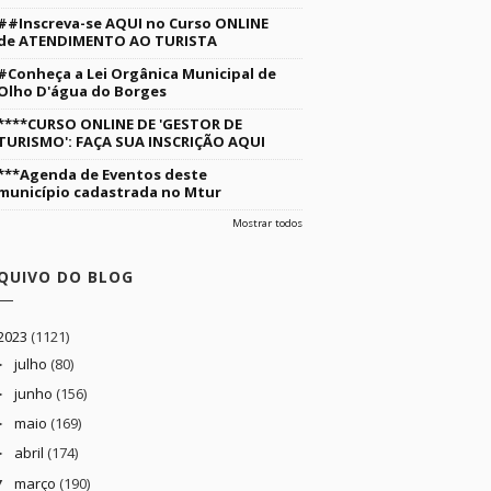
##Inscreva-se AQUI no Curso ONLINE
de ATENDIMENTO AO TURISTA
#Conheça a Lei Orgânica Municipal de
Olho D'água do Borges
****CURSO ONLINE DE 'GESTOR DE
TURISMO': FAÇA SUA INSCRIÇÃO AQUI
***Agenda de Eventos deste
município cadastrada no Mtur
Mostrar todos
QUIVO DO BLOG
2023
(1121)
julho
(80)
►
junho
(156)
►
maio
(169)
►
abril
(174)
►
março
(190)
▼