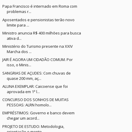
Papa Francisco é internado em Roma com
problemas r...
Aposentados e pensionistas terão novo
limite para ...
Ministro anuncia R$ 400 milhões para busca
ativa d...
Ministério do Turismo presente na XXIV
Marcha dos ...
JAIR É AGORA UM CIDADÃO COMUM. Por
isso, o Minis...
SANGRIAS DE AÇUDES: Com chuvas de
quase 200 mm, aç...
ALUNA EXEMPLAR: Caicoense que foi
aprovada em 1ª l...
CONCURSO DOS SONHOS DE MUITAS
PESSOAS: ALRN homolo...
EMPRÉSTIMOS: Governo e banco devem
chegar um acord...
PROJETO DE ESTUDO: Metodologia,
orientação e mento...