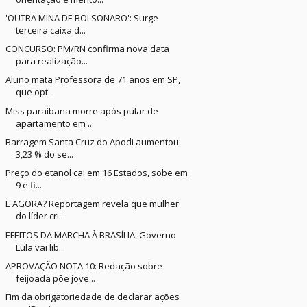
'OUTRA MINA DE BOLSONARO': Surge
terceira caixa d...
CONCURSO: PM/RN confirma nova data
para realização...
Aluno mata Professora de 71 anos em SP,
que opt...
Miss paraibana morre após pular de
apartamento em ...
Barragem Santa Cruz do Apodi aumentou
3,23 % do se...
Preço do etanol cai em 16 Estados, sobe em
9 e fi...
E AGORA? Reportagem revela que mulher
do líder cri...
EFEITOS DA MARCHA À BRASÍLIA: Governo
Lula vai lib...
APROVAÇÃO NOTA 10: Redação sobre
feijoada põe jove...
Fim da obrigatoriedade de declarar ações