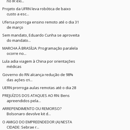
no IR exi...
Projeto da UFRN leva robótica de baixo
custo a esc...
Ufersa prorroga ensino remoto até o dia 31
de março
Sem mandato, Eduardo Cunha se aproveita
do mandato...
MARCHA À BRASÍLIA: Programação paralela
ocorre no...
Lula adia viagem à China por orientações
médicas
Governo do RN alcança redução de 98%
das ações cri...
UERN prorroga aulas remotas até o dia 28
PREJUÍZOS DOS ATAQUES AO RN: Bens
apreendidos pela...
ARREPENDIMENTO OU REMORSO?
Bolsonaro devolve kit d...
O AMIGO DO EMPREENDEDOR (A) NESTA
CIDADE: Sebrae r...