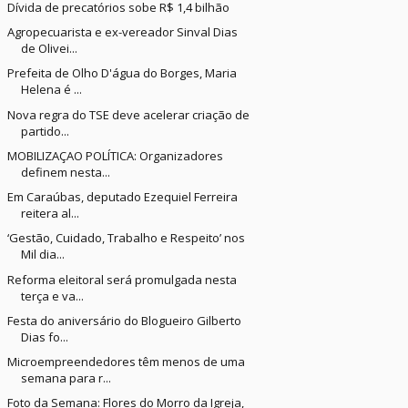
Dívida de precatórios sobe R$ 1,4 bilhão
Agropecuarista e ex-vereador Sinval Dias
de Olivei...
Prefeita de Olho D'água do Borges, Maria
Helena é ...
Nova regra do TSE deve acelerar criação de
partido...
MOBILIZAÇAO POLÍTICA: Organizadores
definem nesta...
Em Caraúbas, deputado Ezequiel Ferreira
reitera al...
‘Gestão, Cuidado, Trabalho e Respeito’ nos
Mil dia...
Reforma eleitoral será promulgada nesta
terça e va...
Festa do aniversário do Blogueiro Gilberto
Dias fo...
Microempreendedores têm menos de uma
semana para r...
Foto da Semana: Flores do Morro da Igreja,