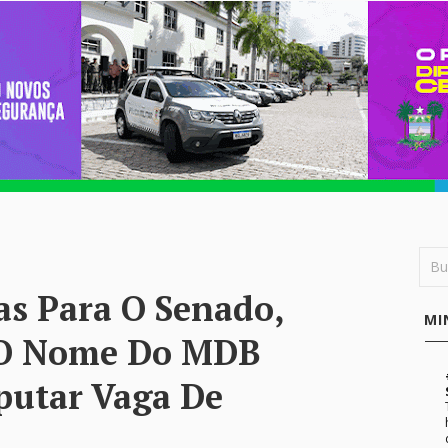
as Para O Senado,
MI
É O Nome Do MDB
putar Vaga De