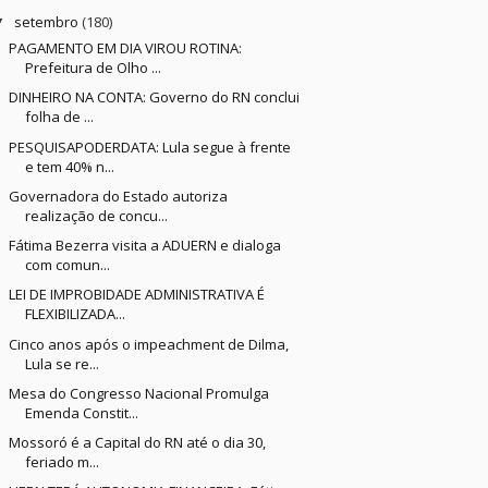
setembro
(180)
▼
PAGAMENTO EM DIA VIROU ROTINA:
Prefeitura de Olho ...
DINHEIRO NA CONTA: Governo do RN conclui
folha de ...
PESQUISAPODERDATA: Lula segue à frente
e tem 40% n...
Governadora do Estado autoriza
realização de concu...
Fátima Bezerra visita a ADUERN e dialoga
com comun...
LEI DE IMPROBIDADE ADMINISTRATIVA É
FLEXIBILIZADA...
Cinco anos após o impeachment de Dilma,
Lula se re...
Mesa do Congresso Nacional Promulga
Emenda Constit...
Mossoró é a Capital do RN até o dia 30,
feriado m...