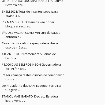
UERN TERÁ AUTONOMIA FINANCEIRA: Fátima
Bezerra anu...
ENEM 2021: Total de inscritos sobe para
quase 3,3...
PIX MAIS SEGURO: Bancos vão poder
bloquear recurso...
3ª DOSE VACINA COVID Ministro da saúde
anuncia a...
Governadora afirma que poderá liberar
uso de másca...
GIGANTE! UERN comemora 53 anos de
história
*1.000 DIAS SEM ROBINSON Governadora
do RN faz ba...
Pfizer começa testes clínicos de comprimido
contra...
Do Presidente da ALRN, Ezequiel Ferreira:
“Rogério...
ETANOL MAIS BARATO: Decreto Estadual
libera venda ...