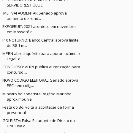
SERVIDORES PÚBLIC...
'MEI' VAI AUMENTAR Senado aprova
aumento de rend...
EXPOFRUIT: 2021 acontece em novembro
em Mossoró e...
PIX NOTURNO: Banco Central aprova limite
de R$ 1 m...
MPRN abre inquérito para apurar 'acúmulo
ilegal' d...
CONCURSO: ALRN publica autorização para
concurso ...
NOVO CÓDIGO ELEITORAL: Senado aprova
PEC sem colig...
Ministro bolsonarista Rogério Marinho
aproximou ve...
Festa do Boi volta a acontecer de forma
presencial
GOLPISTA: Falsa Estudante de Direito da
UNP usa o...