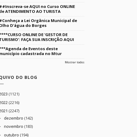
##Inscreva-se AQUI no Curso ONLINE
de ATENDIMENTO AO TURISTA
#Conheça a Lei Orgânica Municipal de
Olho D'água do Borges
****CURSO ONLINE DE 'GESTOR DE
TURISMO': FAÇA SUA INSCRIÇÃO AQUI
***Agenda de Eventos deste
município cadastrada no Mtur
Mostrar todos
QUIVO DO BLOG
2023
(1121)
2022
(2216)
2021
(2247)
dezembro
(142)
►
novembro
(183)
►
outubro
(194)
►