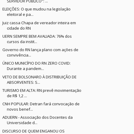
SERVIDOR PÚBLICO": ...
ELEIÇÕES: O que mudou na legislação
eleitoral e pa...
Juiz cassa Chapa de vereador inteira em
cidade do RN
UERN SEMPRE BEM AVALIADA: 76% dos
cursos da instit...
Governo do RN lança plano com ações de
convivência...
ÚNICO MUNICÍPIO DO RN ZERO COVID:
Durante a pandem...
VETO DE BOLSONARO À DISTRIBUIÇÃO DE
ABSORVENTES: S...
TURISMO EM ALTA: RN prevê movimentação
de R$ 1,2 ...
CNH POPULAR: Detran fará convocação de
novos benef...
ADUERN - Associação dos Docentes da
Universidade d...
DISCURSO DE QUEM ENGANOU OS