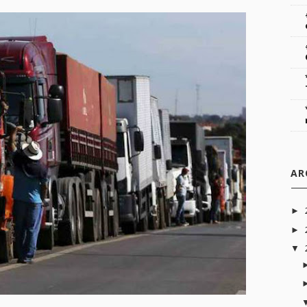
AR
►
►
▼