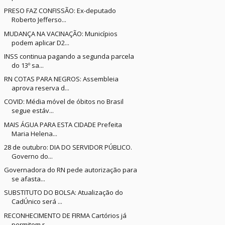
PRESO FAZ CONFISSÃO: Ex-deputado
Roberto Jefferso...
MUDANÇA NA VACINAÇÃO: Municípios
podem aplicar D2...
INSS continua pagando a segunda parcela
do 13º sa...
RN COTAS PARA NEGROS: Assembleia
aprova reserva d...
COVID: Média móvel de óbitos no Brasil
segue estáv...
MAIS ÁGUA PARA ESTA CIDADE Prefeita
Maria Helena...
28 de outubro: DIA DO SERVIDOR PÚBLICO.
Governo do...
Governadora do RN pede autorização para
se afasta...
SUBSTITUTO DO BOLSA: Atualização do
CadÚnico será ...
RECONHECIMENTO DE FIRMA Cartórios já
permitem r...