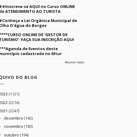
##Inscreva-se AQUI no Curso ONLINE
de ATENDIMENTO AO TURISTA
#Conheça a Lei Orgânica Municipal de
Olho D'água do Borges
****CURSO ONLINE DE 'GESTOR DE
TURISMO': FAÇA SUA INSCRIÇÃO AQUI
***Agenda de Eventos deste
município cadastrada no Mtur
Mostrar todos
QUIVO DO BLOG
2023
(1121)
2022
(2216)
2021
(2247)
dezembro
(142)
►
novembro
(183)
►
outubro
(194)
▼