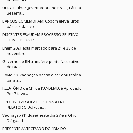
Única mulher governadora no Brasil, Fátima
Bezerra...
BANCOS COMEMORAM: Copom eleva juros
básicos da eco...
DISCENTES FRAUDAM PROCESSO SELETIVO
DE MEDICINA: P...
Enem 2021 está marcado para 21 e 28 de
novembro
Governo do RN transfere ponto facultativo
do Dia d...
Covid-19: vacinação passa a ser obrigatória
para s...
RELATÓRIO da CPI da PANDEMIA é Aprovado
Por 7 favo...
CPI COVID ARROLA BOLSONARO NO
RELATÓRIO: Advocac...
Vacinação (1ª dose) neste dia 27 em Olho
D'água d...
PRESENTE ANTECIPADO DO "DIA DO