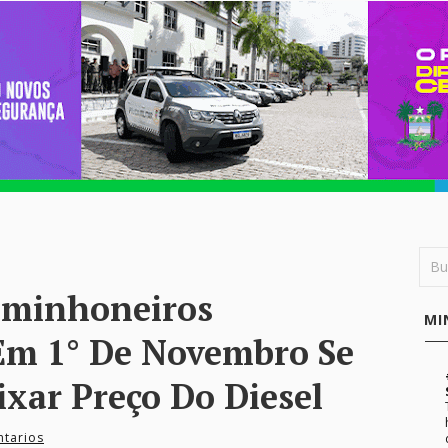
minhoneiros
MI
Em 1° De Novembro Se
xar Preço Do Diesel
tarios