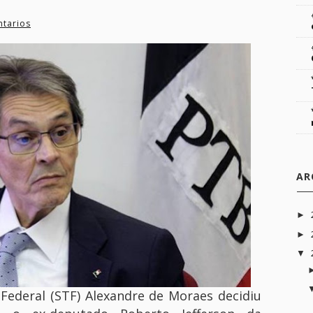
tarios
AR
►
►
▼
Federal (STF) Alexandre de Moraes decidiu