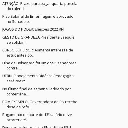
ATENÇÃO! Prazo para pagar quarta parcela
do calend...
Piso Salarial de Enfermagem é aprovado
no Senado p...
JOGOS DO PODER: Eleições 2022 RN
GESTO DE GRANDEZA Presidente Ezequiel
se solidar...
CURSO SUPERIOR: Aumenta interesse de
estudantes po...
Filho de Bolsonaro foi um dos 5 senadores
contra l...
UERN: Planejamento Didático Pedagógico
será realiz...
No último final de semana, ladeado por
conterrâne...
BOM EXEMPLO: Governadora do RN recebe
dose de refo...
Pagamento de parte do 13º salário deve
ocorrer até...
Deputados federais do RN indicam R$ 1