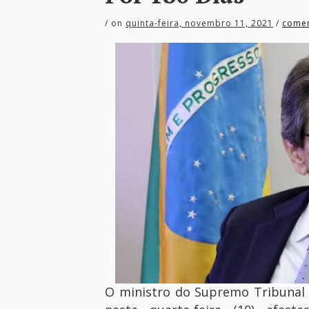
/
on
quinta-feira, novembro 11, 2021
/
comen
O ministro do Supremo Tribunal 