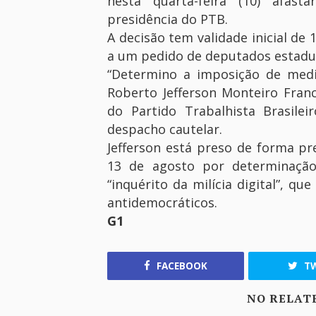
nesta quarta-feira (10) afast
presidência do PTB.
A decisão
tem validade inicial de
a um pedido de deputados estadua
“Determino a imposição de medi
Roberto Jefferson Monteiro Franc
do Partido Trabalhista Brasilei
despacho cautelar.
Jefferson está preso de forma p
13 de agosto por determinaçã
“inquérito da milícia digital”, q
antidemocráticos.
G1
FACEBOOK
TW
NO RELAT