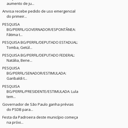
aumento de ju...
Anvisa recebe pedido de uso emergencial
do primeir...
PESQUISA
BG/PERFIL/GOVERNADOR/ESPONTÂNEA:
Fátima t...
PESQUISA BG/PERFIL/DEPUTADO ESTADUAL:
Tomba, Getúl...
PESQUISA BG/PERFIL/DEPUTADO FEDERAL:
Natália, Bene...
PESQUISA
BG/PERFIL/SENADOR/ESTIMULADA:
Garibaldi t...
PESQUISA
BG/PERFIL/PRESIDENTE/ESTIMULADA: Lula
tem...
Governador de São Paulo ganha prévias
do PSDB para...
Festa da Padroeira deste município começa
na próxi...