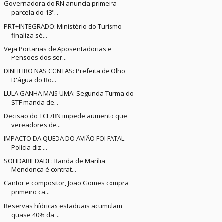
Governadora do RN anuncia primeira
parcela do 13º...
PRT+INTEGRADO: Ministério do Turismo
finaliza sé...
Veja Portarias de Aposentadorias e
Pensões dos ser...
DINHEIRO NAS CONTAS: Prefeita de Olho
D'água do Bo...
LULA GANHA MAIS UMA: Segunda Turma do
STF manda de...
Decisão do TCE/RN impede aumento que
vereadores de...
IMPACTO DA QUEDA DO AVIÃO FOI FATAL
Polícia diz ...
SOLIDARIEDADE: Banda de Marília
Mendonça é contrat...
Cantor e compositor, João Gomes compra
primeiro ca...
Reservas hídricas estaduais acumulam
quase 40% da ...