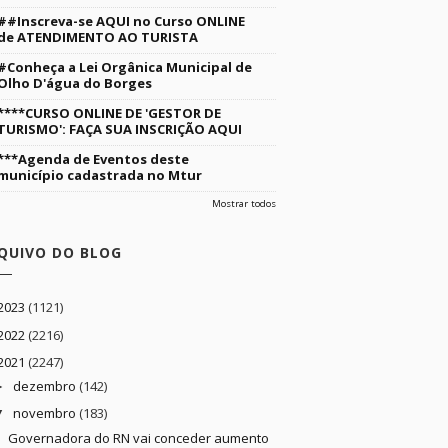
##Inscreva-se AQUI no Curso ONLINE
de ATENDIMENTO AO TURISTA
#Conheça a Lei Orgânica Municipal de
Olho D'água do Borges
****CURSO ONLINE DE 'GESTOR DE
TURISMO': FAÇA SUA INSCRIÇÃO AQUI
***Agenda de Eventos deste
município cadastrada no Mtur
Mostrar todos
QUIVO DO BLOG
2023
(1121)
2022
(2216)
2021
(2247)
dezembro
(142)
►
novembro
(183)
▼
Governadora do RN vai conceder aumento