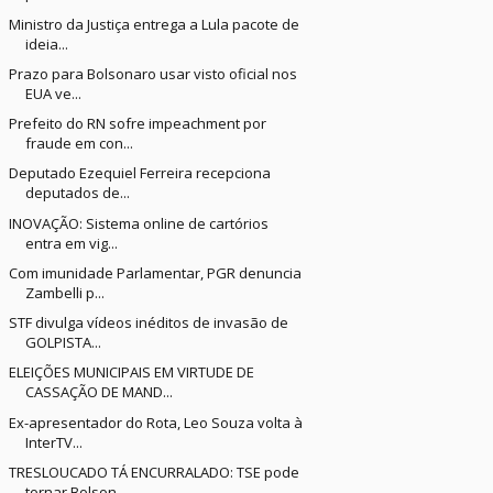
Ministro da Justiça entrega a Lula pacote de
ideia...
Prazo para Bolsonaro usar visto oficial nos
EUA ve...
Prefeito do RN sofre impeachment por
fraude em con...
Deputado Ezequiel Ferreira recepciona
deputados de...
INOVAÇÃO: Sistema online de cartórios
entra em vig...
Com imunidade Parlamentar, PGR denuncia
Zambelli p...
STF divulga vídeos inéditos de invasão de
GOLPISTA...
ELEIÇÕES MUNICIPAIS EM VIRTUDE DE
CASSAÇÃO DE MAND...
Ex-apresentador do Rota, Leo Souza volta à
InterTV...
TRESLOUCADO TÁ ENCURRALADO: TSE pode
tornar Bolson...