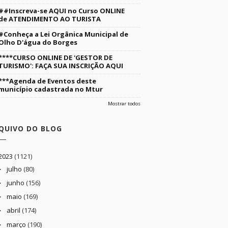
##Inscreva-se AQUI no Curso ONLINE
de ATENDIMENTO AO TURISTA
#Conheça a Lei Orgânica Municipal de
Olho D'água do Borges
****CURSO ONLINE DE 'GESTOR DE
TURISMO': FAÇA SUA INSCRIÇÃO AQUI
***Agenda de Eventos deste
município cadastrada no Mtur
Mostrar todos
QUIVO DO BLOG
2023
(1121)
julho
(80)
►
junho
(156)
►
maio
(169)
►
abril
(174)
►
março
(190)
►