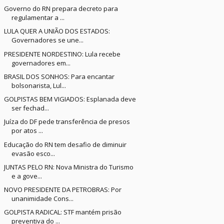
Governo do RN prepara decreto para
regulamentar a ...
LULA QUER A UNIÃO DOS ESTADOS:
Governadores se une...
PRESIDENTE NORDESTINO: Lula recebe
governadores em...
BRASIL DOS SONHOS: Para encantar
bolsonarista, Lul...
GOLPISTAS BEM VIGIADOS: Esplanada deve
ser fechad...
Juíza do DF pede transferência de presos
por atos ...
Educação do RN tem desafio de diminuir
evasão esco...
JUNTAS PELO RN: Nova Ministra do Turismo
e a gove...
NOVO PRESIDENTE DA PETROBRAS: Por
unanimidade Cons...
GOLPISTA RADICAL: STF mantém prisão
preventiva do ...