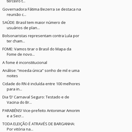
terceiro t...
Governadora Fátima Bezerra se destaca na
reunião c...
SAÚDE: Brasil tem maior número de
usuários de plan...
Bolsonaristas representam contra Lula por
ter cham...
FOME: Vamos tirar o Brasil do Mapa da
Fome de novo...
A fome é inconstitucional
Análise: “moeda única” sonho de mil e uma
noites
Cidade do RN é incluída entre 100 melhores
para in...
Dia ‘D’ Carnaval Seguro: Testado e de
Vacina do Br...
PARABÉNS! Vice-prefeito Antonimar Amorim
e a Secr...
TODA ELEIÇÃO É ATRAVÉS DE BARGANHA:
Por vitória na...