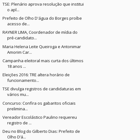
TSE: Plenário aprova resolução que institui
o apl...
Prefeito de Olho D'água do Borges proíbe
acesso de...
RAYNER LIMA, Coordenador de mídia do
pré-candidato...
Maria Helena Leite Queiroga e Antonimar
Amorim Car...
Campanha eleitoral mais curta dos últimos
18 anos ...
Eleições 2016: TRE altera horário de
funcionamento...
TSE divulga registros de candidaturas em
vários mu...
Concurso: Confira os gabaritos oficiais
prelimina...
Vereador Escolástico Paulino requereu
registro de ...
Deu no Blog do Gilberto Dias: Prefeito de
Olho D’á...