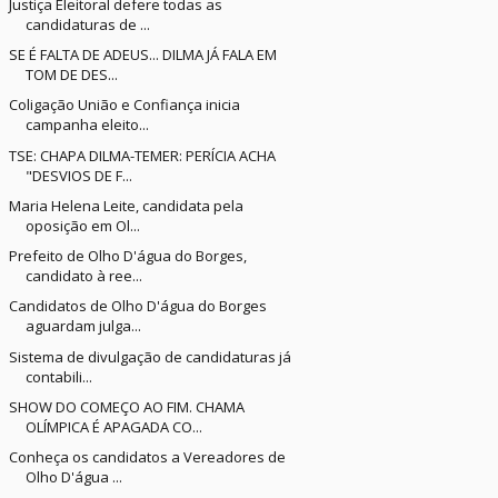
Justiça Eleitoral defere todas as
candidaturas de ...
SE É FALTA DE ADEUS... DILMA JÁ FALA EM
TOM DE DES...
Coligação União e Confiança inicia
campanha eleito...
TSE: CHAPA DILMA-TEMER: PERÍCIA ACHA
"DESVIOS DE F...
Maria Helena Leite, candidata pela
oposição em Ol...
Prefeito de Olho D'água do Borges,
candidato à ree...
Candidatos de Olho D'água do Borges
aguardam julga...
Sistema de divulgação de candidaturas já
contabili...
SHOW DO COMEÇO AO FIM. CHAMA
OLÍMPICA É APAGADA CO...
Conheça os candidatos a Vereadores de
Olho D'água ...