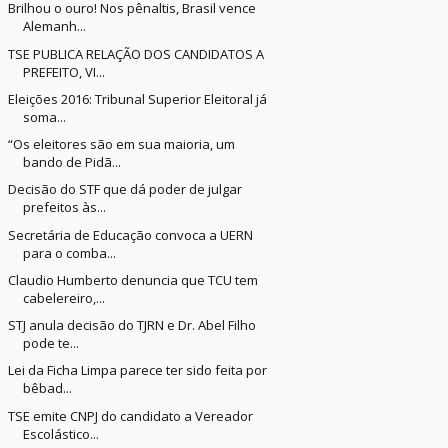
Brilhou o ouro! Nos pênaltis, Brasil vence
Alemanh...
TSE PUBLICA RELAÇÃO DOS CANDIDATOS A
PREFEITO, VI...
Eleições 2016: Tribunal Superior Eleitoral já
soma...
“Os eleitores são em sua maioria, um
bando de Pidã...
Decisão do STF que dá poder de julgar
prefeitos às...
Secretária de Educação convoca a UERN
para o comba...
Claudio Humberto denuncia que TCU tem
cabelereiro,...
STJ anula decisão do TJRN e Dr. Abel Filho
pode te...
Lei da Ficha Limpa parece ter sido feita por
bêbad...
TSE emite CNPJ do candidato a Vereador
Escolástico...