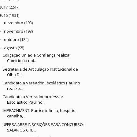
2017
(2247)
2016
(1931)
dezembro
(193)
►
novembro
(193)
►
outubro
(184)
►
agosto
(95)
▼
Coligação União e Confiança realiza
Comício na noi...
Secretaria de Articulação Institucional de
Olho D'...
Candidato a Vereador Escolástico Paulino
realizo...
Candidato a Vereador professor
Escolástico Paulino...
IMPEACHMENT: Burrice infinita, hospício,
canalha, ...
UFERSA ABRE INSCRIÇÕES PARA CONCURSO;
SALÁRIOS CHE...