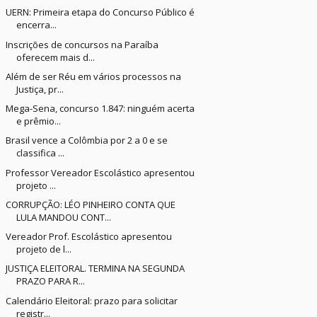
UERN: Primeira etapa do Concurso Público é
encerra...
Inscrições de concursos na Paraíba
oferecem mais d...
Além de ser Réu em vários processos na
Justiça, pr...
Mega-Sena, concurso 1.847: ninguém acerta
e prêmio...
Brasil vence a Colômbia por 2 a 0 e se
classifica ...
Professor Vereador Escolástico apresentou
projeto ...
CORRUPÇÃO: LÉO PINHEIRO CONTA QUE
LULA MANDOU CONT...
Vereador Prof. Escolástico apresentou
projeto de l...
JUSTIÇA ELEITORAL. TERMINA NA SEGUNDA
PRAZO PARA R...
Calendário Eleitoral: prazo para solicitar
registr...