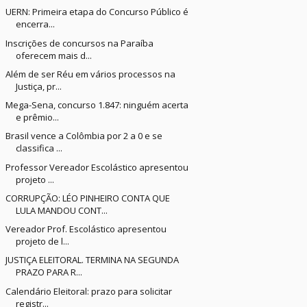
UERN: Primeira etapa do Concurso Público é
encerra...
Inscrições de concursos na Paraíba
oferecem mais d...
Além de ser Réu em vários processos na
Justiça, pr...
Mega-Sena, concurso 1.847: ninguém acerta
e prêmio...
Brasil vence a Colômbia por 2 a 0 e se
classifica ...
Professor Vereador Escolástico apresentou
projeto ...
CORRUPÇÃO: LÉO PINHEIRO CONTA QUE
LULA MANDOU CONT...
Vereador Prof. Escolástico apresentou
projeto de l...
JUSTIÇA ELEITORAL. TERMINA NA SEGUNDA
PRAZO PARA R...
Calendário Eleitoral: prazo para solicitar
registr...