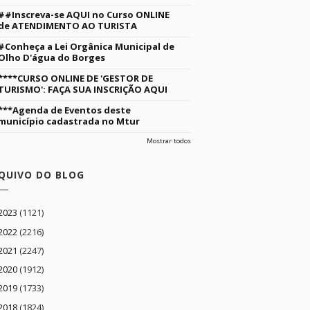
##Inscreva-se AQUI no Curso ONLINE
de ATENDIMENTO AO TURISTA
#Conheça a Lei Orgânica Municipal de
Olho D'água do Borges
****CURSO ONLINE DE 'GESTOR DE
TURISMO': FAÇA SUA INSCRIÇÃO AQUI
***Agenda de Eventos deste
município cadastrada no Mtur
Mostrar todos
QUIVO DO BLOG
2023
(1121)
2022
(2216)
2021
(2247)
2020
(1912)
2019
(1733)
2018
(1824)