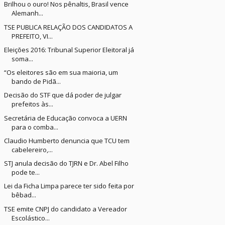
Brilhou o ouro! Nos pênaltis, Brasil vence
Alemanh...
TSE PUBLICA RELAÇÃO DOS CANDIDATOS A
PREFEITO, VI...
Eleições 2016: Tribunal Superior Eleitoral já
soma...
“Os eleitores são em sua maioria, um
bando de Pidã...
Decisão do STF que dá poder de julgar
prefeitos às...
Secretária de Educação convoca a UERN
para o comba...
Claudio Humberto denuncia que TCU tem
cabelereiro,...
STJ anula decisão do TJRN e Dr. Abel Filho
pode te...
Lei da Ficha Limpa parece ter sido feita por
bêbad...
TSE emite CNPJ do candidato a Vereador
Escolástico...