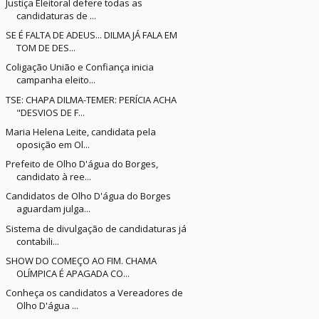
Justiça Eleitoral defere todas as
candidaturas de ...
SE É FALTA DE ADEUS... DILMA JÁ FALA EM
TOM DE DES...
Coligação União e Confiança inicia
campanha eleito...
TSE: CHAPA DILMA-TEMER: PERÍCIA ACHA
"DESVIOS DE F...
Maria Helena Leite, candidata pela
oposição em Ol...
Prefeito de Olho D'água do Borges,
candidato à ree...
Candidatos de Olho D'água do Borges
aguardam julga...
Sistema de divulgação de candidaturas já
contabili...
SHOW DO COMEÇO AO FIM. CHAMA
OLÍMPICA É APAGADA CO...
Conheça os candidatos a Vereadores de
Olho D'água ...