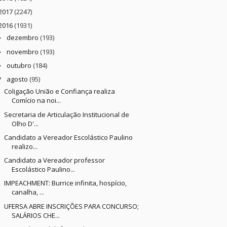
2017
(2247)
2016
(1931)
dezembro
(193)
►
novembro
(193)
►
outubro
(184)
►
agosto
(95)
▼
Coligação União e Confiança realiza
Comício na noi...
Secretaria de Articulação Institucional de
Olho D'...
Candidato a Vereador Escolástico Paulino
realizo...
Candidato a Vereador professor
Escolástico Paulino...
IMPEACHMENT: Burrice infinita, hospício,
canalha, ...
UFERSA ABRE INSCRIÇÕES PARA CONCURSO;
SALÁRIOS CHE...