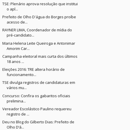
TSE: Plenário aprova resolução que institui
o apl...
Prefeito de Olho D'água do Borges proíbe
acesso de...
RAYNER LIMA, Coordenador de mídia do
pré-candidato...
Maria Helena Leite Queiroga e Antonimar
Amorim Car...
Campanha eleitoral mais curta dos últimos
18 anos ...
Eleições 2016: TRE altera horário de
funcionamento...
TSE divulga registros de candidaturas em
vários mu...
Concurso: Confira os gabaritos oficiais
prelimina...
Vereador Escolástico Paulino requereu
registro de ...
Deu no Blog do Gilberto Dias: Prefeito de
Olho D’á...