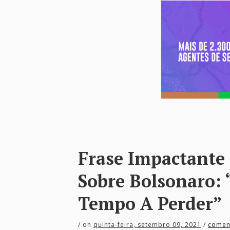
Frase Impactante
Sobre Bolsonaro:
Tempo A Perder”
/
on
quinta-feira, setembro 09, 2021
/
comen