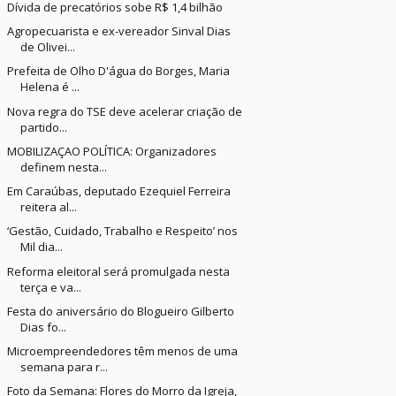
Dívida de precatórios sobe R$ 1,4 bilhão
Agropecuarista e ex-vereador Sinval Dias
de Olivei...
Prefeita de Olho D'água do Borges, Maria
Helena é ...
Nova regra do TSE deve acelerar criação de
partido...
MOBILIZAÇAO POLÍTICA: Organizadores
definem nesta...
Em Caraúbas, deputado Ezequiel Ferreira
reitera al...
‘Gestão, Cuidado, Trabalho e Respeito’ nos
Mil dia...
Reforma eleitoral será promulgada nesta
terça e va...
Festa do aniversário do Blogueiro Gilberto
Dias fo...
Microempreendedores têm menos de uma
semana para r...
Foto da Semana: Flores do Morro da Igreja,