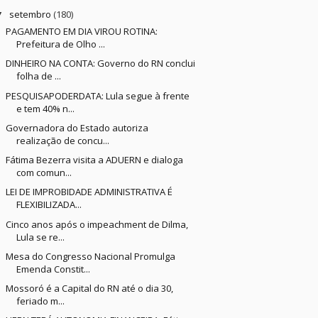
setembro
(180)
▼
PAGAMENTO EM DIA VIROU ROTINA:
Prefeitura de Olho ...
DINHEIRO NA CONTA: Governo do RN conclui
folha de ...
PESQUISAPODERDATA: Lula segue à frente
e tem 40% n...
Governadora do Estado autoriza
realização de concu...
Fátima Bezerra visita a ADUERN e dialoga
com comun...
LEI DE IMPROBIDADE ADMINISTRATIVA É
FLEXIBILIZADA...
Cinco anos após o impeachment de Dilma,
Lula se re...
Mesa do Congresso Nacional Promulga
Emenda Constit...
Mossoró é a Capital do RN até o dia 30,
feriado m...