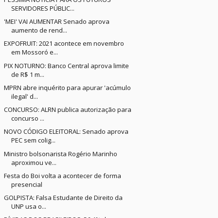
SERVIDORES PÚBLIC...
'MEI' VAI AUMENTAR Senado aprova
aumento de rend...
EXPOFRUIT: 2021 acontece em novembro
em Mossoró e...
PIX NOTURNO: Banco Central aprova limite
de R$ 1 m...
MPRN abre inquérito para apurar 'acúmulo
ilegal' d...
CONCURSO: ALRN publica autorização para
concurso ...
NOVO CÓDIGO ELEITORAL: Senado aprova
PEC sem colig...
Ministro bolsonarista Rogério Marinho
aproximou ve...
Festa do Boi volta a acontecer de forma
presencial
GOLPISTA: Falsa Estudante de Direito da
UNP usa o...