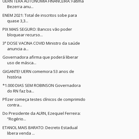
UERN TERÁ AUTONOMIA FINANCEIRA: Fátima
Bezerra anu...
ENEM 2021: Total de inscritos sobe para
quase 3,3...
PIX MAIS SEGURO: Bancos vão poder
bloquear recurso...
3ª DOSE VACINA COVID Ministro da saúde
anuncia a...
Governadora afirma que poderá liberar
uso de másca...
GIGANTE! UERN comemora 53 anos de
história
*1.000 DIAS SEM ROBINSON Governadora
do RN faz ba...
Pfizer começa testes clínicos de comprimido
contra...
Do Presidente da ALRN, Ezequiel Ferreira:
“Rogério...
ETANOL MAIS BARATO: Decreto Estadual
libera venda ...