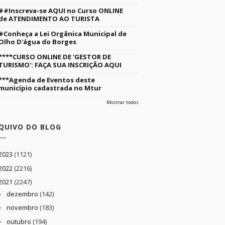
##Inscreva-se AQUI no Curso ONLINE
de ATENDIMENTO AO TURISTA
#Conheça a Lei Orgânica Municipal de
Olho D'água do Borges
****CURSO ONLINE DE 'GESTOR DE
TURISMO': FAÇA SUA INSCRIÇÃO AQUI
***Agenda de Eventos deste
município cadastrada no Mtur
Mostrar todos
QUIVO DO BLOG
2023
(1121)
2022
(2216)
2021
(2247)
dezembro
(142)
►
novembro
(183)
►
outubro
(194)
►