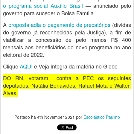
o programa social Auxílio Brasil
— anunciado pelo
governo para suceder o Bolsa Família.
A
proposta adia o pagamento de precatórios
(dívidas
do governo já reconhecidas pela Justiça), a fim de
viabilizar a concessão de pelo menos R$ 400
mensais aos beneficiários do novo programa no ano
eleitoral de 2022.
Clique
AQUI
e Veja íntegra da matéria no Globo
DO RN, votaram contra a PEC os seguintes
deputados: Natália Bonavides, Rafael Mota e Walter
Alves.
Postado há
4th November 2021
por
Escolástico Paulino