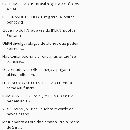
BOLETIM COVID 19: Brasil registra 330 óbitos
e 134...
RIO GRANDE DO NORTE registra 02 óbitos
por covid ...
Governo do RN, através do IPERN, publica
Portaria...
UERN divulga relação de alunos que podem
sofrer tr...
Não tomar vacina é direito, mas então “se
tranca e...
Governadora do RN começa a pagar a
última folha em...
FUNÇÃO DO AUTOTESTE COVID Entenda
como vai funcio...
RUMO ÀS ELEIÇÕES: PT, PSB, PCdoB e PV
pedem ao TSE...
VÍRUS AVANÇA: Brasil quebra recorde de
novos casos...
Mtur aponta a Foto da Semana: Praia Pedra
do Sal, ...