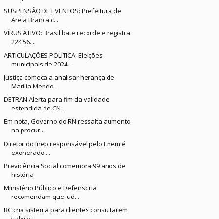
SUSPENSÃO DE EVENTOS: Prefeitura de
Areia Branca c...
VÍRUS ATIVO: Brasil bate recorde e registra
224.56...
ARTICULAÇÕES POLÍTICA: Eleições
municipais de 2024...
Justiça começa a analisar herança de
Marília Mendo...
DETRAN Alerta para fim da validade
estendida de CN...
Em nota, Governo do RN ressalta aumento
na procur...
Diretor do Inep responsável pelo Enem é
exonerado ...
Previdência Social comemora 99 anos de
história
Ministério Público e Defensoria
recomendam que Jud...
BC cria sistema para clientes consultarem
valores ...