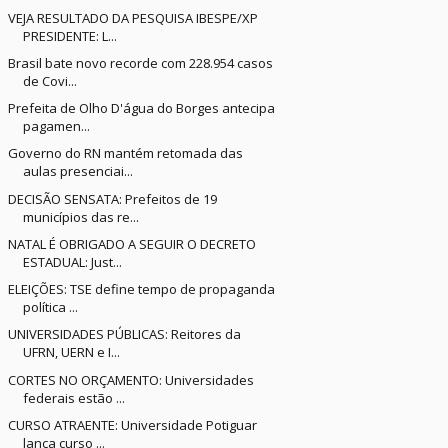
VEJA RESULTADO DA PESQUISA IBESPE/XP
PRESIDENTE: L...
Brasil bate novo recorde com 228.954 casos
de Covi...
Prefeita de Olho D'água do Borges antecipa
pagamen...
Governo do RN mantém retomada das
aulas presenciai...
DECISÃO SENSATA: Prefeitos de 19
municípios das re...
NATAL É OBRIGADO A SEGUIR O DECRETO
ESTADUAL: Just...
ELEIÇÕES: TSE define tempo de propaganda
política ...
UNIVERSIDADES PÚBLICAS: Reitores da
UFRN, UERN e I...
CORTES NO ORÇAMENTO: Universidades
federais estão ...
CURSO ATRAENTE: Universidade Potiguar
lança curso ...