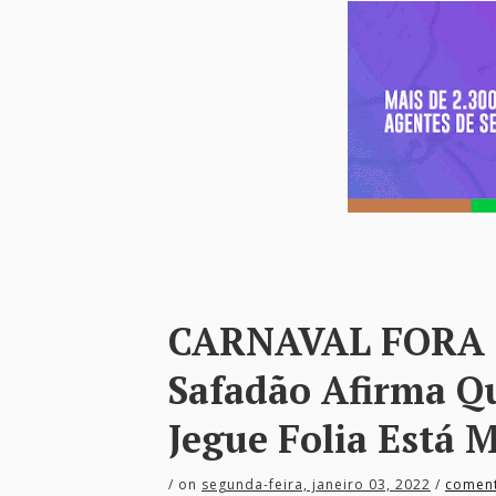
CARNAVAL FORA 
Safadão Afirma Q
Jegue Folia Está 
/
on
segunda-feira, janeiro 03, 2022
/
coment