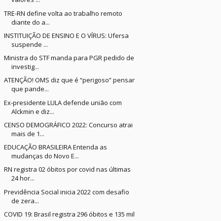
TRE-RN define volta ao trabalho remoto
diante do a...
INSTITUIÇÃO DE ENSINO E O VÍRUS: Ufersa
suspende ...
Ministra do STF manda para PGR pedido de
investig...
ATENÇÃO! OMS diz que é “perigoso” pensar
que pande...
Ex-presidente LULA defende união com
Alckmin e diz...
CENSO DEMOGRÁFICO 2022: Concurso atrai
mais de 1...
EDUCAÇÃO BRASILEIRA Entenda as
mudanças do Novo E...
RN registra 02 óbitos por covid nas últimas
24 hor...
Previdência Social inicia 2022 com desafio
de zera...
COVID 19: Brasil registra 296 óbitos e 135 mil