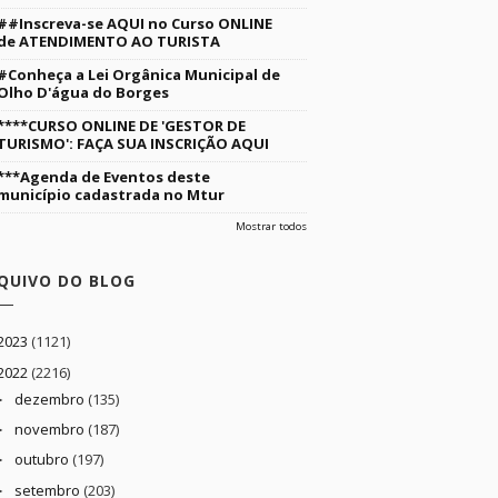
##Inscreva-se AQUI no Curso ONLINE
de ATENDIMENTO AO TURISTA
#Conheça a Lei Orgânica Municipal de
Olho D'água do Borges
****CURSO ONLINE DE 'GESTOR DE
TURISMO': FAÇA SUA INSCRIÇÃO AQUI
***Agenda de Eventos deste
município cadastrada no Mtur
Mostrar todos
QUIVO DO BLOG
2023
(1121)
2022
(2216)
dezembro
(135)
►
novembro
(187)
►
outubro
(197)
►
setembro
(203)
►