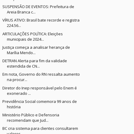
SUSPENSÃO DE EVENTOS: Prefeitura de
Areia Branca c...
VÍRUS ATIVO: Brasil bate recorde e registra
224.56...
ARTICULAÇÕES POLÍTICA: Eleições
municipais de 2024...
Justiça começa a analisar herança de
Marília Mendo...
DETRAN Alerta para fim da validade
estendida de CN...
Em nota, Governo do RN ressalta aumento
na procur...
Diretor do Inep responsável pelo Enem é
exonerado ...
Previdência Social comemora 99 anos de
história
Ministério Público e Defensoria
recomendam que Jud...
BC cria sistema para clientes consultarem
valores ...