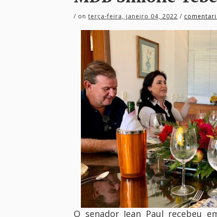
/
on
terça-feira, janeiro 04, 2022
/
comentari
O senador Jean Paul recebeu em