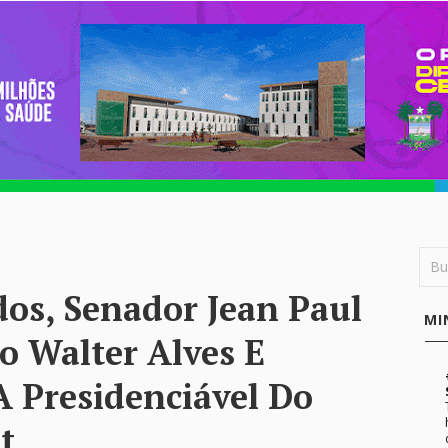
os, Senador Jean Paul
MI
o Walter Alves E
 A Presidenciável Do
t