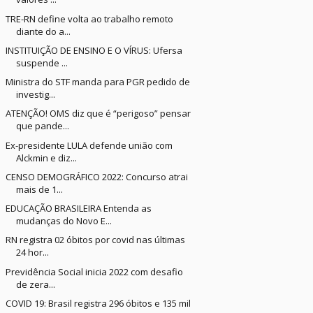
TRE-RN define volta ao trabalho remoto
diante do a...
INSTITUIÇÃO DE ENSINO E O VÍRUS: Ufersa
suspende ...
Ministra do STF manda para PGR pedido de
investig...
ATENÇÃO! OMS diz que é “perigoso” pensar
que pande...
Ex-presidente LULA defende união com
Alckmin e diz...
CENSO DEMOGRÁFICO 2022: Concurso atrai
mais de 1...
EDUCAÇÃO BRASILEIRA Entenda as
mudanças do Novo E...
RN registra 02 óbitos por covid nas últimas
24 hor...
Previdência Social inicia 2022 com desafio
de zera...
COVID 19: Brasil registra 296 óbitos e 135 mil