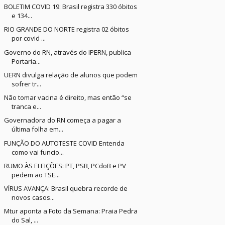
BOLETIM COVID 19: Brasil registra 330 óbitos
e 134...
RIO GRANDE DO NORTE registra 02 óbitos
por covid ...
Governo do RN, através do IPERN, publica
Portaria...
UERN divulga relação de alunos que podem
sofrer tr...
Não tomar vacina é direito, mas então “se
tranca e...
Governadora do RN começa a pagar a
última folha em...
FUNÇÃO DO AUTOTESTE COVID Entenda
como vai funcio...
RUMO ÀS ELEIÇÕES: PT, PSB, PCdoB e PV
pedem ao TSE...
VÍRUS AVANÇA: Brasil quebra recorde de
novos casos...
Mtur aponta a Foto da Semana: Praia Pedra
do Sal, ...