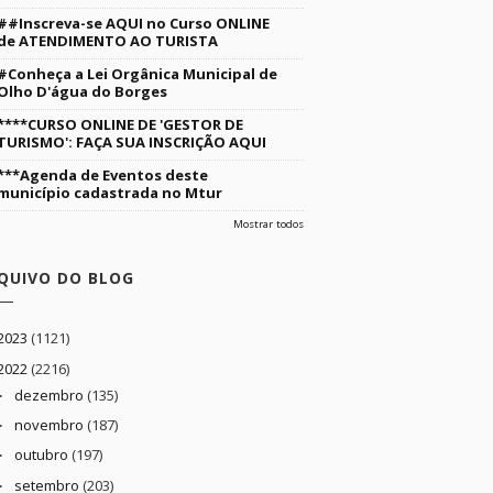
##Inscreva-se AQUI no Curso ONLINE
de ATENDIMENTO AO TURISTA
#Conheça a Lei Orgânica Municipal de
Olho D'água do Borges
****CURSO ONLINE DE 'GESTOR DE
TURISMO': FAÇA SUA INSCRIÇÃO AQUI
***Agenda de Eventos deste
município cadastrada no Mtur
Mostrar todos
QUIVO DO BLOG
2023
(1121)
2022
(2216)
dezembro
(135)
►
novembro
(187)
►
outubro
(197)
►
setembro
(203)
►