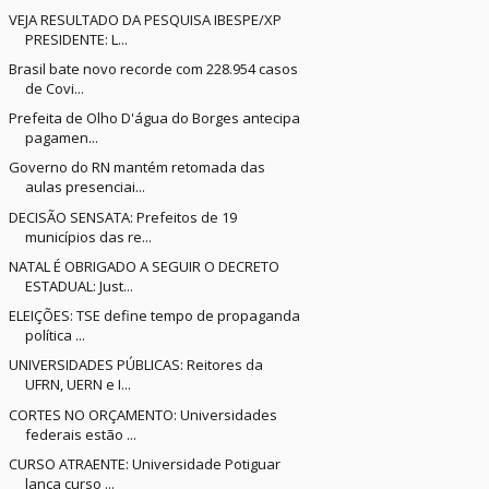
VEJA RESULTADO DA PESQUISA IBESPE/XP
PRESIDENTE: L...
Brasil bate novo recorde com 228.954 casos
de Covi...
Prefeita de Olho D'água do Borges antecipa
pagamen...
Governo do RN mantém retomada das
aulas presenciai...
DECISÃO SENSATA: Prefeitos de 19
municípios das re...
NATAL É OBRIGADO A SEGUIR O DECRETO
ESTADUAL: Just...
ELEIÇÕES: TSE define tempo de propaganda
política ...
UNIVERSIDADES PÚBLICAS: Reitores da
UFRN, UERN e I...
CORTES NO ORÇAMENTO: Universidades
federais estão ...
CURSO ATRAENTE: Universidade Potiguar
lança curso ...