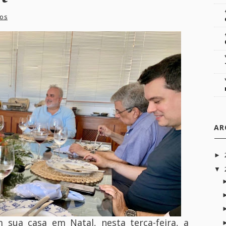
os
AR
►
▼
 sua casa em Natal, nesta terça-feira, a